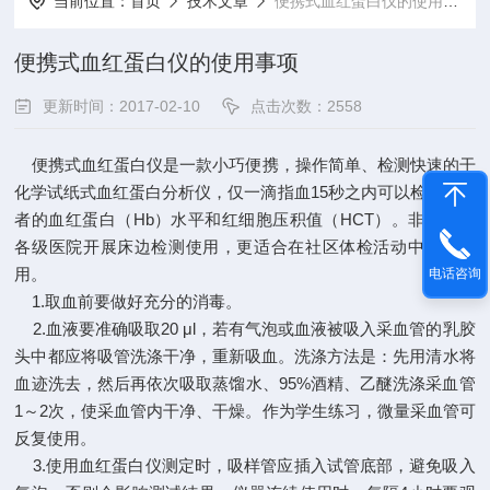
当前位置：
首页
技术文章
便携式血红蛋白仪的使用事项
便携式血红蛋白仪的使用事项
更新时间：2017-02-10
点击次数：2558
便携式血红蛋白仪是一款小巧便携，操作简单、检测快速的干
化学试纸式血红蛋白分析仪，仅一滴指血15秒之内可以检测出患
者的血红蛋白（Hb）水平和红细胞压积值（HCT）。非常适合
各级医院开展床边检测使用，更适合在社区体检活动中推广使
用。
电话咨询
1.取血前要做好充分的消毒。
2.血液要准确吸取20 μl，若有气泡或血液被吸入采血管的乳胶
头中都应将吸管洗涤干净，重新吸血。洗涤方法是：先用清水将
血迹洗去，然后再依次吸取蒸馏水、95%酒精、乙醚洗涤采血管
1～2次，使采血管内干净、干燥。作为学生练习，微量采血管可
反复使用。
3.使用血红蛋白仪测定时，吸样管应插入试管底部，避免吸入