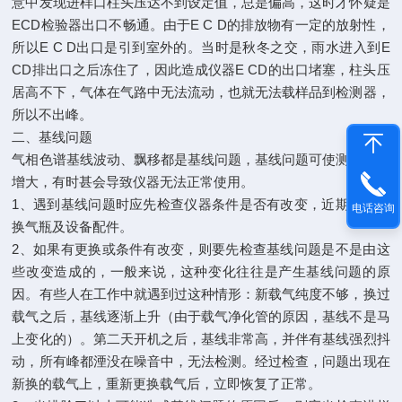
意中发现进样口柱头压达不到设定值，总是偏高，这时才怀疑是
ECD检验器出口不畅通。由于E C D的排放物有一定的放射性，
所以E C D出口是引到室外的。当时是秋冬之交，雨水进入到E
CD排出口之后冻住了，因此造成仪器E CD的出口堵塞，柱头压
居高不下，气体在气路中无法流动，也就无法载样品到检测器，
所以不出峰。
二、基线问题
气相色谱基线波动、飘移都是基线问题，基线问题可使测量误差
增大，有时甚会导致仪器无法正常使用。
1、遇到基线问题时应先检查仪器条件是否有改变，近期是否新
电话咨询
换气瓶及设备配件。
2、如果有更换或条件有改变，则要先检查基线问题是不是由这
些改变造成的，一般来说，这种变化往往是产生基线问题的原
因。有些人在工作中就遇到过这种情形：新载气纯度不够，换过
载气之后，基线逐渐上升（由于载气净化管的原因，基线不是马
上变化的）。第二天开机之后，基线非常高，并伴有基线强烈抖
动，所有峰都湮没在噪音中，无法检测。经过检查，问题出现在
新换的载气上，重新更换载气后，立即恢复了正常。