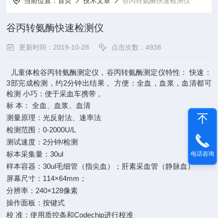
当前位置：
首页
技术文章
谷丙转氨酶快速检测仪
谷丙转氨酶快速检测仪
更新时间：2019-10-28
点击次数：4938
儿童体检谷丙转氨酶测定仪，谷丙转氨酶测定仪特性： 快速：
3部完成检测，约2分钟出结果 。方便：全血，血浆，血清都可
检测 小巧：便于采血车携带 。
标 本： 全血、血浆、血清
测量原理：光反射法、速率法
检测范围：0-2000U/L
测试速度：2分钟/检测
标本采集量：30ul
电话咨询
样本容器：30ul毛细管（指尖血）；肝素采血管（静脉血）
屏幕尺寸：114×64mm；
分辨率：240×128像素
操作面板：按键式
校 准：使用质控条和Codechip进行校准