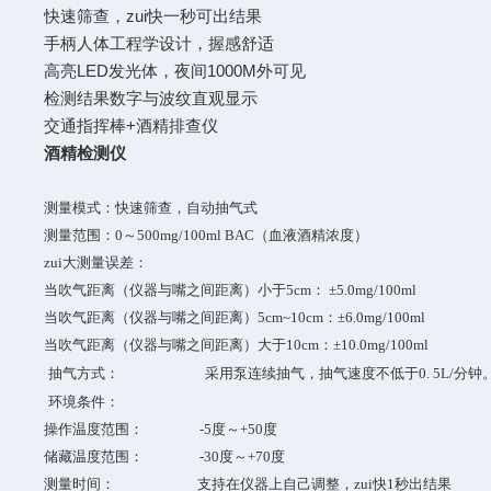
快速筛查，zui快一秒可出结果
手柄人体工程学设计，握感舒适
高亮LED发光体，夜间1000M外可见
检测结果数字与波纹直观显示
交通指挥棒+酒精排查仪
酒精检测仪
测量模式：快速筛查，自动抽气式
测量范围：0～500mg/100ml BAC（血液酒精浓度）
zui大测量误差：
当吹气距离（仪器与嘴之间距离）小于5cm： ±5.0mg/100ml
当吹气距离（仪器与嘴之间距离）5cm~10cm：±6.0mg/100ml
当吹气距离（仪器与嘴之间距离）大于10cm：±10.0mg/100ml
抽气方式： 采用泵连续抽气，抽气速度不低于0. 5L/分钟
环境条件：
操作温度范围： -5度～+50度
储藏温度范围： -30度～+70度
测量时间： 支持在仪器上自己调整，zui快1秒出结果