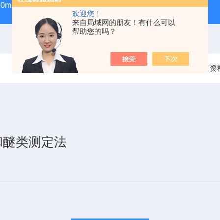
100ml气密性进样针
GWSY-1S高温恒温沙浴锅（300℃/600℃
欢迎您！
来自局域网的朋友！有什么可以
帮助您的吗？
当前位置：
首页
资
类和醚类测定法