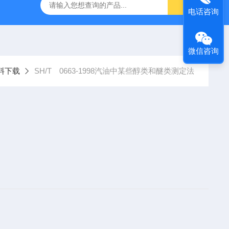
）
GC-2060F智能血液中酒精色谱仪，血液酒精检测仪
J
电话咨询
微信咨询
料下载
SH/T 0663-1998汽油中某些醇类和醚类测定法