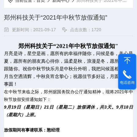
当前位置：
首页
新闻中心
郑州科技关于“2021年中秋节放假通知”
郑州科技关于“2021年中秋节放假通知”
更新时间：2021-09-17
点击次数：1720
郑州科技关于“
2021
年中秋节放假通知"
月亮是诗，星空是画，愿所有的幸福伴随你，问候是春，关心是
夏，愿所有的朋友真心待你，温柔是秋，浪漫是冬，愿所有快乐
跟随你。祝你中秋节快乐月是中秋分外明，我把问候遥相寄；皓
月当空洒清辉，中秋良宵念挚心；祝愿佳节多好运，月圆人圆事
电话咨询
事圆！
在中秋节来临之际，郑州据国务院办公厅通知精神，现将
2021
年中
秋节放假安排通知如下：
9
月
19
日（星期日）
21
日（星期二）放假调休，共
3
天。
9
月
18
日
（星期六）上班。
放假期间有事请联系：憨经理