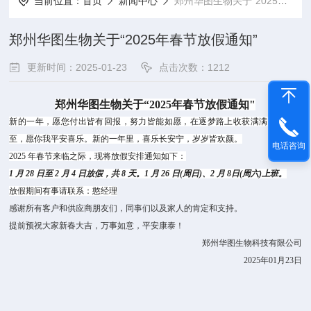
当前位置：
首页
新闻中心
郑州华图生物关于“2025年春节放假通知”
郑州华图生物关于“2025年春节放假通知”
更新时间：2025-01-23
点击次数：1212
郑州华图生物关于“
2025
年春节放假通知"
新的一年，愿您付出皆有回报，努力皆能如愿，在逐梦路上收获满满。岁末已
至，愿你我平安喜乐。新的一年里，喜乐长安宁，岁岁皆欢颜。
电话咨询
2025
年春节来临之际，现将放假安排通知如下：
1
月
28
日至
2
月
4
日放假，共
8
天。
1
月
26
日
(
周日
)
、
2
月
8
日
(
周六
)
上班。
放假期间有事请联系：憨经理
感谢所有客户和供应商朋友们，同事们以及家人的肯定和支持。
提前预祝大家新春大吉，万事如意，平安康泰！
郑州华图生物科技有限公司
2025
年
01
月
23
日