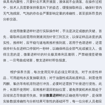
体具有内聚性，只要针尖不离开液面，液体就不会滴落。在操作过程
中，技术人员需要保持垂直向下的姿态，缓慢抽取样品，确保针管内
无气泡残留。气泡的存在会严重影响定量的准确性，甚至损坏昂贵的
分析仪器。
在使用微量进样针进行实际操作时，手法是决定成败的关键。首
先，吸取样品前需用待测液润洗针管三到五次，以保证样品浓度的真
实性。推样时，应平稳匀速地将推杆推到底，若用于色谱进样，还需
保持针头在进样口停留约一秒钟，以确保样品全部气化或被注入。值
得注意的是，微量进样针的针尖极其锋利且脆弱，严禁碰撞坚硬物
体，一旦弯曲或堵塞，整支进样针即告报废。
维护保养方面，每次使用完毕后必须立即清洗。对于水溶性样
品，可用超纯水反复抽吸清洗；对于油脂性或高粘度样品，则需使用
丙酮、氯仿等有机溶剂进行冲洗，必要时还需拆下针座进行浸泡。此
外，长期不使用时，应将推杆退回初始位置，避免弹簧机构长期处于
压缩状态导致疲劳失效。掌握
微量进样针
的正确使用与维护，是保障
实验数据准确性与分析结果可靠性的基础环节，每一位分析人员都应