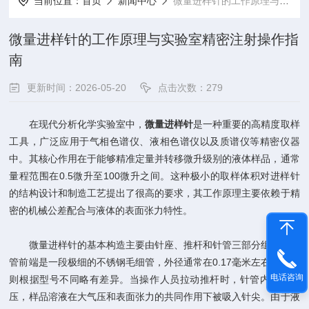
当前位置：
首页
新闻中心
微量进样针的工作原理与实验室精密注射操作指南
微量进样针的工作原理与实验室精密注射操作指
南
更新时间：2026-05-20
点击次数：279
在现代分析化学实验室中，
微量进样针
是一种重要的高精度取样
工具，广泛应用于气相色谱仪、液相色谱仪以及质谱仪等精密仪器
中。其核心作用在于能够精准定量并转移微升级别的液体样品，通常
量程范围在0.5微升至100微升之间。这种极小的取样体积对进样针
的结构设计和制造工艺提出了很高的要求，其工作原理主要依赖于精
密的机械公差配合与液体的表面张力特性。
微量进样针的基本构造主要由针座、推杆和针管三部分组成。针
管前端是一段极细的不锈钢毛细管，外径通常在0.17毫米左右，内径
电话咨询
则根据型号不同略有差异。当操作人员拉动推杆时，针管内形成负
压，样品溶液在大气压和表面张力的共同作用下被吸入针尖。由于液