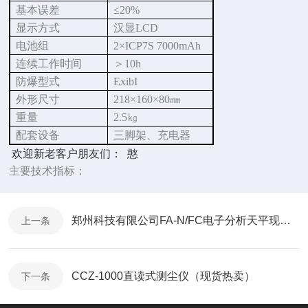
基本误差
≤20%
显示方式
汉显
LCD
电池组
2×ICP7S 7000mAh
连续工作时间
＞
10h
防爆型式
ExibI
外形尺寸
218×160×80
㎜
重量
2.5
㎏
配套设备
三脚架、充电器
欢迎新老客户朋友们： 憨
主要技术指标：
郑州科技有限公司FA-N/FC电子分析天平现货热卖
上一条
CCZ-1000直读式测尘仪（现货热卖）
下一条