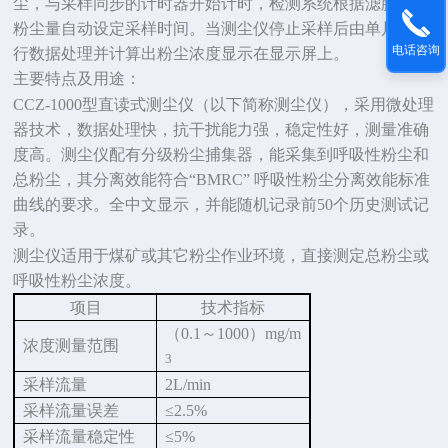
尘，与采样同步的计时器开始计时，检测系统根据滤膜上的
粉尘量自动设定采样时间。当测尘仪停止采样后由单片机进
电话咨询
行数据处理并计算出粉尘浓度显示在显示屏上。
主要特点及用途：
CCZ-1000
型直读式测尘仪（以下简称测尘仪），采用微处理
器技术，数据处理快，抗干扰能力强，稳定性好，测量准确
度高。测尘仪配有分级粉尘捕集器，能采集到呼吸性粉尘和
总粉尘，其分离效能符合
“BMRC”
呼吸性粉尘分离效能标准
曲线的要求。全中文显示，并能随机记录前
50
个历史测试记
录。
测尘仪适用于煤矿或其它粉尘作业环境，直接测定总粉尘或
呼吸性粉尘浓度。
项目
技术指标
（0.1
～
1000）mg/m
浓度测量范围
3
采样流量
2L/min
采样流量误差
≤2.5%
采样流量稳定性
≤5%