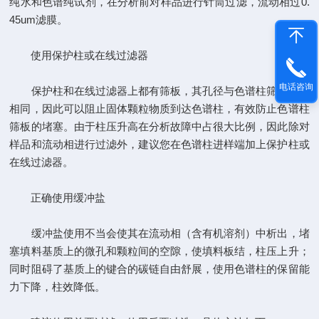
纯水和色谱纯试剂，在分析前对样品进行针筒过滤，流动相过0.
45um滤膜。
使用保护柱或在线过滤器
电话咨询
保护柱和在线过滤器上都有筛板，其孔径与色谱柱筛板孔径
相同，因此可以阻止固体颗粒物质到达色谱柱，有效防止色谱柱
筛板的堵塞。由于柱压升高在分析故障中占很大比例，因此除对
样品和流动相进行过滤外，建议您在色谱柱进样端加上保护柱或
在线过滤器。
正确使用缓冲盐
缓冲盐使用不当会使其在流动相（含有机溶剂）中析出，堵
塞填料基质上的微孔和颗粒间的空隙，使填料板结，柱压上升；
同时阻碍了基质上的键合的碳链自由舒展，使用色谱柱的保留能
力下降，柱效降低。