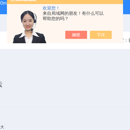
100ml气密性进样针
GWSY-1S高温恒温沙浴锅（300℃/600℃
欢迎您！
来自局域网的朋友！有什么可以
帮助您的吗？
当前位置：
法
较大