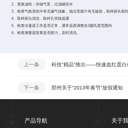
2、更换滤纸：停抽气泵，过滤罐排水
3、检查气路系统中有无漏气现象。抽泣泵膜片有无破损，取样探头密
4、取样探头清洗，取样孔管路疏通
5、检查冷凝器工作是否正常，通常温度调整在3摄氏度范围内
6、检查测量器室看是否脏污，及时清洗。
上一条
科技“精品”推出——快速血红蛋白
下一条
郑州关于“2013年春节”放假通知
产品导航
关于