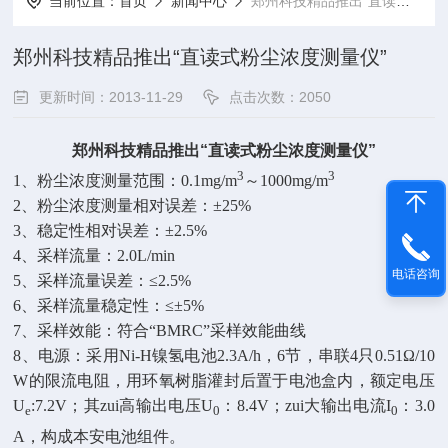
当前位置：
首页
新闻中心
郑州科技精品推出“直读式粉尘浓度测量仪”
郑州科技精品推出“直读式粉尘浓度测量仪”
更新时间：2013-11-29
点击次数：2050
郑州科技精品推出“直读式粉尘浓度测量仪”
3
3
1、粉尘浓度测量范围：0.1mg/m
～1000mg/m
2、粉尘浓度测量相对误差：±25%
3、稳定性相对误差：±2.5%
4、采样流量：2.0L/min
电话咨询
5、采样流量误差：≤2.5%
6、采样流量稳定性：≤±5%
7、采样效能：符合“BMRC”采样效能曲线
8、电源：采用Ni-H镍氢电池2.3A/h，6节，串联4只0.51Ω/10
W的限流电阻，用环氧树脂灌封后置于电池盒内，额定电压
U
:7.2V；其zui高输出电压U
：8.4V；zui大输出电流I
：3.0
e
0
0
A，构成本安电池组件。