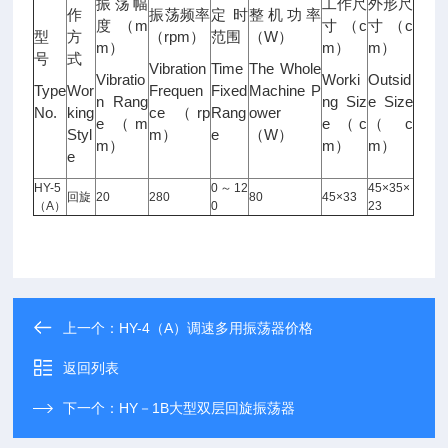
振荡幅
工作尺
外形尺
作
振荡频率
定时
整机功率
度 （m
寸 （c
寸 （c
型
方
（rpm）
范围
（W）
m）
m）
m）
号
式
Vibration
Time
The Whole
Vibratio
Worki
Outsid
Type
Wor
Frequen
Fixed
Machine P
n Rang
ng Siz
e Size
No.
king
ce （rp
Rang
ower
e （m
e （c
（c
Styl
m）
e
（W）
m）
m）
m）
e
HY-5
0～12
45×35×
回旋
20
280
80
45×33
（A）
0
23
上一个：
HY-4（A）调速多用振荡器价格
返回列表
下一个：
HY－1B大型双层回旋振荡器