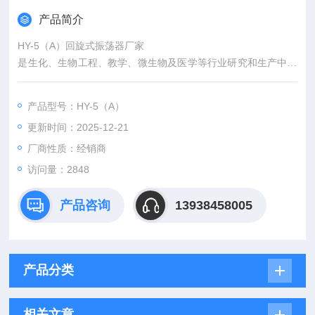
产品简介
HY-5（A）回旋式振荡器厂家
是生化、生物工程、教学、微生物及医学等行业研究和生产中的
优选设备。是一种将多种样品在同一环境条件下，上下振荡、左
右振荡、回旋振荡，混和均匀的一种生化仪器，该系列产品运行
产品型号：HY-5（A）
平稳，噪音小，振荡速度无极可调，采用不锈钢弹簧万用夹具
更新时间：2025-12-21
（也可定制夹具），可配多种试瓶，满足不同客户需要
厂商性质：经销商
访问量：2848
产品咨询
13938458005
产品分类
相关文章