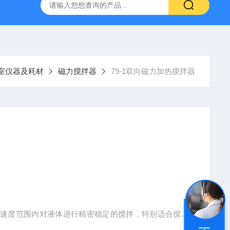
）
GC-2060F智能血液中酒精色谱仪，血液酒精检测仪
J
室仪器及耗材
磁力搅拌器
79-1双向磁力加热搅拌器
的速度范围内对液体进行精密稳定的搅拌，特别适合搅拌
保、生化实验室、分析室、教育科研的*工具。