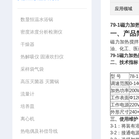
应用领域
数显恒温水浴锅
79-1
磁力加
密度浓度分析检测仪
一
、产品
磁力加热搅拌
干燥器
油、化工、医
79-1
磁力加热
热解吸仪 固液吹扫仪
二、技术指标
采样袋气袋
型 号
78-1
高压灭菌器 灭菌锅
调速范围
0-14
加热功率
200
流量计
工作表面
Φ1
工作电源
220
培养皿
外形尺寸
240
离心机
三、使用维护
3-1：将装
热电偶及补偿导线
3-2：接通