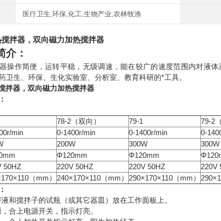
医疗卫生,环保,化工,生物产业,农林牧渔
热搅拌器，双向磁力加热搅拌
器
简介：
器操作简便，运转平稳，无级调速，能在较广的速度范围内对液体
药卫生、环保、生化实验室、分析室、教育科研的*工具。
搅拌器，双向磁力加热搅拌
器
：
78-2（双向）
79-1
79-
00r/min
0-1400r/min
0-1400r/min
0-140
W
200W
300W
300W
20mm
Φ120mm
Φ120mm
Φ12
V 50HZ
220V 50HZ
220V 50HZ
220V
×170×110（mm）
240×170×110（mm）
290×170×110（mm）
290×
：
有溶液和搅拌子的试瓶（或其它器皿）放在工作面板上。
电源，合上电源开关，指示灯亮。