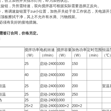
加热，合上加热开关指示灯亮，即为加热状态。
调速旋钮，升所需转速，双向搅拌器可根据实际需要选择正反向。
完毕，将调速旋钮置于zui小位置，加热开关处于非工作状态，关电源
作面顶板擦拭干净，其上不允许有水滴、污物残留。
必须有良好的接地措施。
需签订合同，价格另定。
:
搅拌功率
电机转速
搅拌容量
加热功率
定时范围
恒温
（W）
（r/min）
（W）
（W）
（min）
（℃
25
启动-2400
1000
150
40
启动-2400
1000
200
恒温
25
启动-2400
1000
200
室温1
恒温
25
启动-2400
1000
250
热
25
启动-2400
1000
25×2
启动-2400
1000×2
200×2