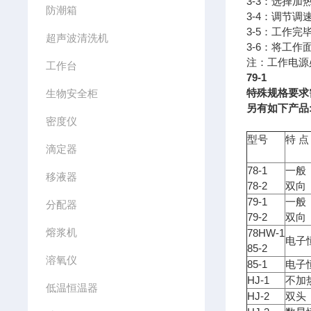
3-3：选择
防潮箱
3-4：调节
3-5：工作
超声波清洗机
3-6：将工
注：工作电源
工作台
79-1
特殊规格要求
生物安全柜
另有如下产品
密度仪
型号
特 点
滴定器
78-1
一般
移液器
78-2
双向
79-1
一般
分配器
79-2
双向
熔浆机
78HW-1
电子
85-2
溶氧仪
85-1
电子
HJ-1
不加
低温恒温器
HJ-2
双头