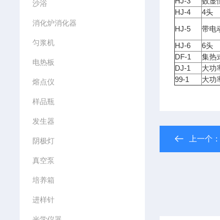
HJ-3
数显
沙浴
HJ-4
4头
消化炉消化器
HJ-5
带电
匀浆机
HJ-6
6头
DF-1
集热
电热板
DJ-1
大功
99-1
大功
熔点仪
样品瓶
发生器
上一个
阴极灯
真空泵
培养箱
进样针
光学仪器