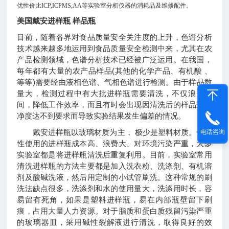
优性价比
ICP,ICPMS,AA
等实验室分析仪器的消耗品及维修配件。
美国戴安进样瓶 样品瓶
目前，随着各界对食品质量安全关注度的上升，色谱分析
技术越来越多地运用到食品质量安全检测中来，尤其在农
产品检测领域，色谱分析技术已经被广泛运用。在我国，
每年都有大量的农产品样品(其他的化学产品、有机酸 、
等等)需要经由液相色谱、气相色谱进行检测。由于样品数
量大，检测过程中有大批进样瓶需要清洗，不仅浪费时
间，降低工作效率，而且有时会出现因清洗后的样品瓶洁
净度达不到要求而导致实验结果发生偏差的情况。
戴安进样瓶以玻璃材质为主， 极少是塑料材质。一次
电话咨询
性使用的进样瓶成本高、浪费大、对环境污染严重，大多
实验室都是将进样瓶清洗后重复利用。目前，实验室常用
清洗进样瓶的方法主要都是加入洗衣粉、洗涤剂、有机溶
剂及酸碱洗液，然后用定制的小试管刷洗。这种常规的刷
洗法缺点很多，洗涤剂和水的使用量大，洗涤用时长，容
易留有死角，如果是塑料进样瓶，易在内部瓶壁留下刷
痕，占用大量人力资源。对于脂质和蛋白质残留污染严重
的玻璃器皿，采用碱性裂解液进行清洗，取得良好的效