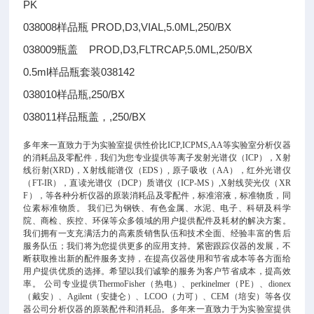
PK
038008样品瓶 PROD,D3,VIAL,5.0ML,250/BX
038009瓶盖 PROD,D3,FLTRCAP,5.0ML,250/BX
0.5ml样品瓶套装038142
038010样品瓶,250/BX
038011样品瓶盖，,250/BX
多年来一直致力于为实验室提供性价比
ICP,ICPMS,AA
等实验室分析仪器
的消耗品及零配件，我们为您专业提供等离子发射光谱仪（
ICP
），
X
射
线衍射
(XRD)
，
X
射线能谱仪（
EDS
）
,
原子吸收（
AA
），红外光谱仪
（
FT-IR
），直读光谱仪（
DCP
）质谱仪（
ICP-MS
）
,X
射线荧光仪（
XR
F
），等各种分析仪器的原装消耗品及零配件，标准溶液，标准物质，同
位素标准物质。
我们已为钢铁、有色金属、水泥、电子、科研及科学
院、商检、疾控、环保等众多领域的用户提供配件及耗材的解决方案。
我们拥有一支充满活力的高素质销售队伍和技术全面、经验丰富的售后
服务队伍；我们将为您提供更多的应用支持。紧密跟踪仪器的发展，不
断获取推出新的配件服务支持，在提高仪器使用和节省成本等各方面给
用户提供优质的选择。希望以我们诚挚的服务为客户节省成本，提高效
率。
公司专业提供
ThermoFisher
（热电）、
perkinelmer
（
PE
）、
dionex
（戴安）、
Agilent
（安捷仑）、
LCOO
（力可）、
CEM
（培安）等各仪
器公司分析仪器的原装配件和消耗品。多年来一直致力于为实验室提供