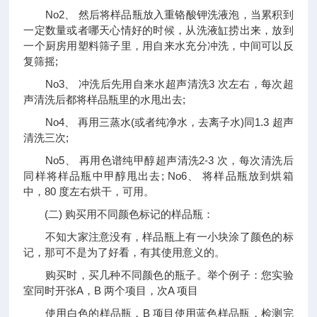
No2、 然后将样品瓶放入重铬酸钾洗液泡，当累积到
一定数量或者哪天心情好的时候，从洗液缸捞出来，放到
一个厨房用塑料筛子里，用自来水充分冲洗，中间可以反
复筛摇;
No3、 冲洗后先用自来水超声清洗3 次左右，每次超
声清洗后都将样品瓶里的水甩出去;
No4、 再用三蒸水(或者纯净水，去离子水)同1.3 超声
清洗三次;
No5、 再用色谱纯甲醇超声清洗2-3 次，每次清洗后
同样将样品瓶中甲醇甩出去; No6、 将样品瓶放到烘箱
中，80 度左右烘干，可用。
(二) 购买用不同颜色标记的样品瓶：
不知大家注意没有，样品瓶上有一小块涂了颜色的标
记，那可不是为了好看，有其使用意义的。
购买时，买几种不同颜色的瓶子。举个例子：您实验
室同时开张A，B 两个项目，次A 项目
使用白色的样品瓶，B 项目使用蓝色样品瓶，检测完