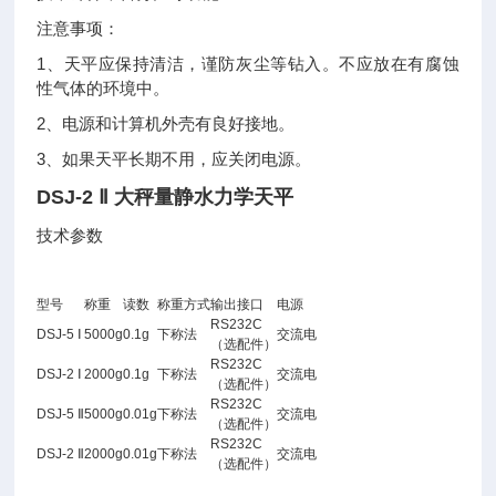
注意事项：
1、天平应保持清洁，谨防灰尘等钻入。不应放在有腐蚀
性气体的环境中。
2、电源和计算机外壳有良好接地。
3、如果天平长期不用，应关闭电源。
DSJ-2 Ⅱ
大秤量静水力学天平
技术参数
型号
称重
读数
称重方式
输出接口
电源
RS232C
DSJ-5 Ⅰ
5000g
0.1g
下称法
交流电
（选配件）
RS232C
DSJ-2 Ⅰ
2000g
0.1g
下称法
交流电
（选配件）
RS232C
DSJ-5 Ⅱ
5000g
0.01g
下称法
交流电
（选配件）
RS232C
DSJ-2 Ⅱ
2000g
0.01g
下称法
交流电
（选配件）