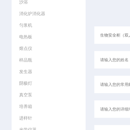
沙浴
消化炉消化器
匀浆机
电热板
熔点仪
样品瓶
发生器
阴极灯
真空泵
培养箱
进样针
光学仪器