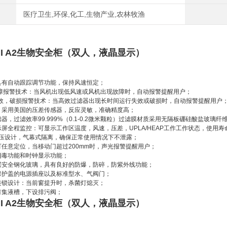
医疗卫生,环保,化工,生物产业,农林牧渔
I A2
生物安全柜（双人，液晶显示）
具有自动跟踪调节功能，保持风速恒定；
障报警技术：当风机出现低风速或风机出现故障时，自动报警提醒用户；
效，破损报警技术：当高效过滤器出现长时间运行失效或破损时，自动报警提醒用户
：采用美国
的压差传感器，反应灵敏，准确精度高；
滤器，过滤效率
99.999%
（
0.1-0.2
微米颗粒）过滤膜材质采用无隔板硼硅酸盐玻璃纤
示屏全程监控：可显示工作区温度，风速，压差，
UPLA/HEAP
工作工作状态，使用寿
负压设计，气幕式隔离，确保正常使用情况下不泄露；
可任意定位，当移动门超过
200mm
时，声光报警提醒用户；
消毒功能和时钟显示功能；
层安全钢化玻璃，具有良好的防爆，防碎，防紫外线功能；
保护盖的电源插座以及标准型水、气阀门；
连锁设计：当前窗提升时，杀菌灯熄灭；
有集液槽，下设排污阀；
I A2
生物安全柜（双人，液晶显示）