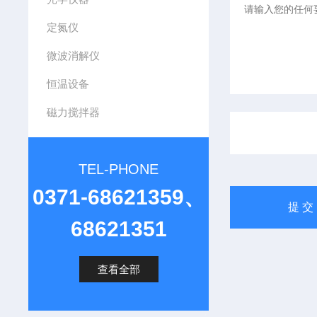
定氮仪
微波消解仪
恒温设备
磁力搅拌器
TEL-PHONE
0371-68621359、
68621351
查看全部