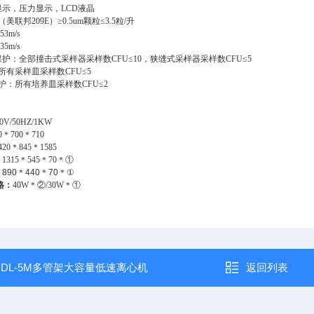
显示，压力显示，LCD液晶
（美联邦209E）≥0.5um颗粒≤3.5粒/升
.53m
/s
.35m
/s
护：全部撞击式采样器采样数CFU≤10，狭缝式采样器采样数CFU≤5
所有采样皿采样数CFU≤5
护：所有培养皿采样数CFU≤2
0V/50HZ/1KW
00＊700＊710
420＊845＊1585
：
1315＊545＊70＊
①
：
890＊440＊70＊
①
格：
40W＊
②/30W＊①
：
DL-5M多管架大容量低速离心机
返回列表