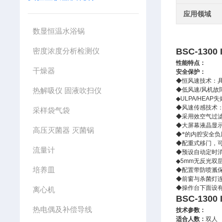
应用领域
数显恒温水浴锅
密度浓度分析检测仪
BSC-1300 I
性能特点：
干燥器
安全保护：
◆
恒风速技术：
热解吸仪 固液吹扫仪
◆
低风速
/
风机故
◆
ULPA/HEAP
失
◆
风速传感技术
采样袋气袋
◆
采用效空气过
◆
大屏幕液晶显
高压灭菌器 灭菌锅
◆
*的内腔安全
◆
配重式移门，
流量计
◆
预设自动定时
◆
5mm
无反光双
培养皿
◆
配置带防喷溅
◆
前窗与杀菌灯
◆
操作台下面设
离心机
BSC-1300 I
热电偶及补偿导线
技术参数：
适合人数：
双人