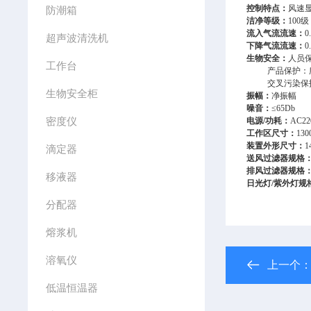
控制特点：
风速
防潮箱
洁净等级：
100
级
流入气流流速：
0
超声波清洗机
下降气流流速：
0
生物安全：
人员保
工作台
产品保护：
交叉污染保
生物安全柜
振幅：
净振幅
噪音：
≤65Db
密度仪
电源/
功耗：
AC22
工作区尺寸：
13
装置外形尺寸：
1
滴定器
送风过滤器规格
排风过滤器规格
移液器
日光灯/紫外灯规
分配器
熔浆机
溶氧仪
上一个
低温恒温器