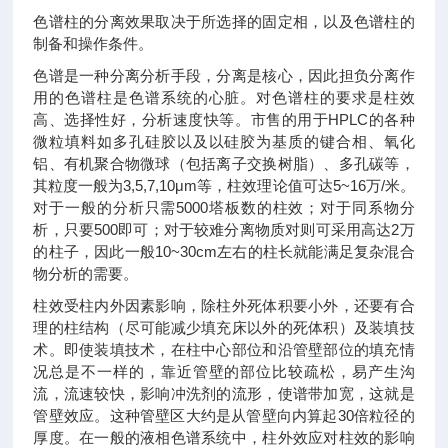
色谱柱的分离效果取决于所选择的固定相，以及色谱柱的
制备和操作条件。
色谱是一种分离分析手段，分离是核心，因此担负分离作
用的色谱柱是色谱系统的心脏。对色谱柱的要求是柱效
高、选择性好，分析速度快等。市售的用于HPLC的各种
微粒填料如多孔硅胶以及以硅胶为基质的键合相、氧化
铝、有机聚合物微球（包括离子交换树脂）、多孔碳等，
其粒度一般为3,5,7,10μm等，柱效理论值可达5~16万/米。
对于一般的分析只需5000塔板数的柱效；对于同系物分
析，只要500即可；对于较难分离物质对则可采用高达2万
的柱子，因此一般10~30cm左右的柱长就能满足复杂混合
物分析的需要。
柱效受柱内外因素影响，除柱外死体积要小外，还要有合
理的柱结构（尽可能减少填充床以外的死体积）及装填技
术。即使装填技术，在柱中心部位和沿管壁部位的填充情
况总是不一样的，靠近管壁的部位比较疏松，易产生沟
流，流速较快，影响冲洗剂的流形，使谱带加宽，这就是
管壁效应。这种管壁区大约是从管壁向内算起30倍粒径的
厚度。在一般的液相色谱系统中，柱外效应对柱效的影响