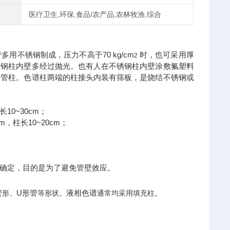
医疗卫生,环保,食品/农产品,农林牧渔,综合
不锈钢制成，压力不高于70 kg/cm
时，也可采用厚
2
锈钢柱内壁多经过抛光。也有人在不锈钢柱内壁涂敷氟塑料
细管柱。色谱柱两端的柱接头内装有筛板，是烧结不锈钢或
10~30cm；
mm，柱长10~20cm；
确定，目的是为了避免管壁效应。
管
U形管
液相色谱
形、
等形状。
通常均采用填充柱。