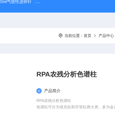
100ml气密性进样针
GWSY-1S高温恒温沙浴锅（300℃/600℃
当前位置：
首页
产品中心
RPA农残分析色谱柱
产品简介
RPA农残分析色谱柱
色谱柱可分为填充柱和开管柱两大类。多为金
色谱通常均采用填充柱。