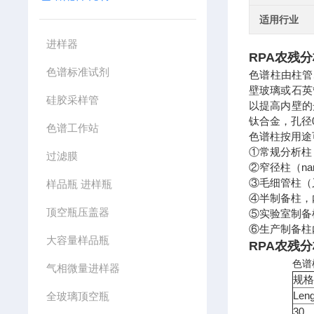
适用行业
进样器
RPA农残
色谱标准试剂
色谱柱由柱管
壁玻璃或石英
硅胶采样管
以提高内壁的
钛合金，孔径0
色谱工作站
色谱柱按用途
①常规分析柱（
过滤膜
②窄径柱（nar
③毛细管柱（又称
样品瓶 进样瓶
④半制备柱，
顶空瓶压盖器
⑤实验室制备柱
⑥生产制备柱
大容量样品瓶
RPA农残
色谱
气相微量进样器
规
Len
全玻璃顶空瓶
30