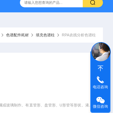
）
GC-2060F智能血液中酒精色谱仪，血液酒精检测仪
J
色谱配件耗材
填充色谱柱
RPA农残分析色谱柱
电话咨询
属或玻璃制作。有直管形、盘管形、U形管等形状。液相
微信咨询