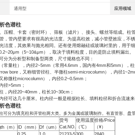
通用型
应用领域
分析色谱柱
、压帽、卡套（密封环）、筛板（滤片）、接头、螺丝等组成。柱管多用
管，管内壁要求有很高的光洁度。为提高柱效，减小管壁效应，不
光洁度，其效果与抛光相同。还有使用熔融硅或玻璃衬里的，用于
.2~20μm（5~10&μm），取决于填料粒度，目的是防止填料漏出。
可分为分析型和制备型两类，尺寸规格也不同：
常量柱），内径2~5mm（常用4.6mm，国内有4mm和5mm），柱长
row bore，又称细管径柱、半微柱semi-microcolumn），内径1~2
微柱microcolumn），内径0.2~0.5mm；
内径>5mm；
，内径20~40mm，柱长10~30cm；
内径可达几十厘米。柱内径一般是根据柱长、填料粒径和折合流速来
分析色谱柱
填充柱
玻璃
盘
柱可分为
和开管柱两大类。多为金属或
制作。有直管形、
格
货号
使用温度
价格/Price
Cat.NO.
（℃）
（¥）
gth（m）
ID（mm）
Df（um）
0.25
1.0
21233-5
300
2840