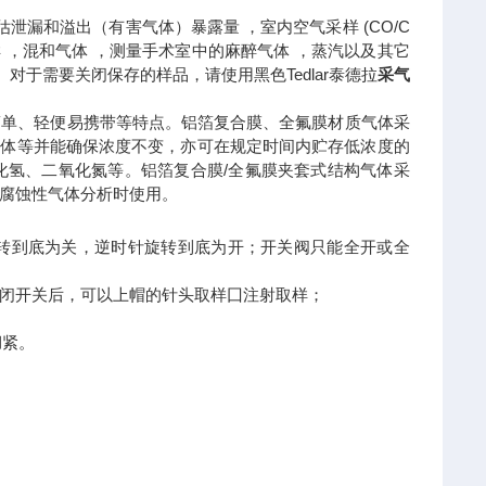
评估泄漏和溢出（有害气体）暴露量 ，室内空气采样 (CO/C
样 ，混和气体 ，测量手术室中的麻醉气体 ，蒸汽以及其它
。对于需要关闭保存的样品，请使用黑色Tedlar泰德拉
采气
简单、轻便易携带等特点。铝箔复合膜、全氟膜材质气体采
工气体等并能确保浓度不变，亦可在规定时间内贮存低浓度的
化氢、二氧化氮等。铝箔复合膜/全氟膜夹套式结构气体采
腐蚀性气体分析时使用。
转到底为关，逆时针旋转到底为开；开关阀只能全开或全
闭开关后，可以上帽的针头取样囗注射取样；
绷紧。