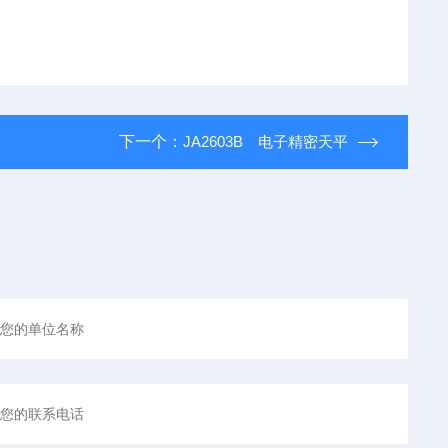
下一个：
JA2603B 电子精密天平