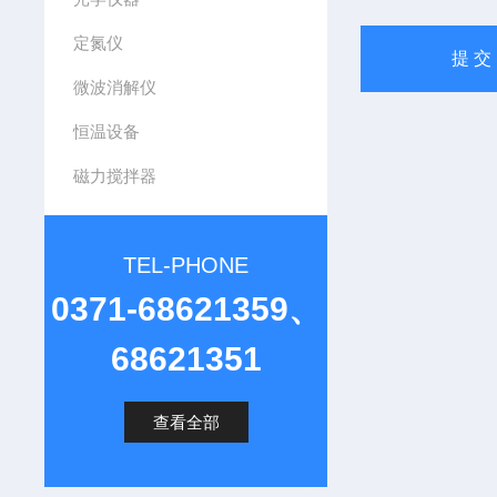
定氮仪
微波消解仪
恒温设备
磁力搅拌器
TEL-PHONE
0371-68621359、
68621351
查看全部