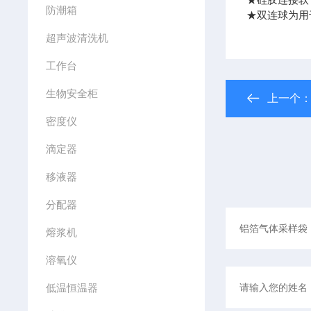
防潮箱
★双连球为用
超声波清洗机
工作台
生物安全柜
上一个
密度仪
滴定器
移液器
分配器
熔浆机
溶氧仪
低温恒温器