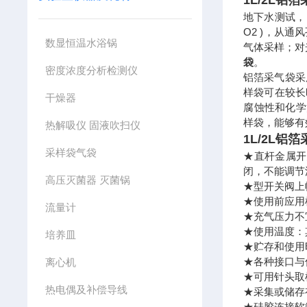
1L/2L铝
地下水测试， 
O2 )，从
数显恒温水浴锅
气体采样；对
袋
。
密度浓度分析检测仪
铝箔采气袋采
样袋可在较长
干燥器
腐蚀性和化学
样袋，能够有
热解吸仪 固液吹扫仪
1L/2L铝
采样袋气袋
★直杆金属开
闭，不能调节
高压灭菌器 灭菌锅
★型开关阀上
★使用前应用
流量计
★充气压力不
★使用温度：其
培养皿
★贮存和使用
★各种接口与
离心机
★可用针头取
热电偶及补偿导线
★采集或储存
★硅胶连接软