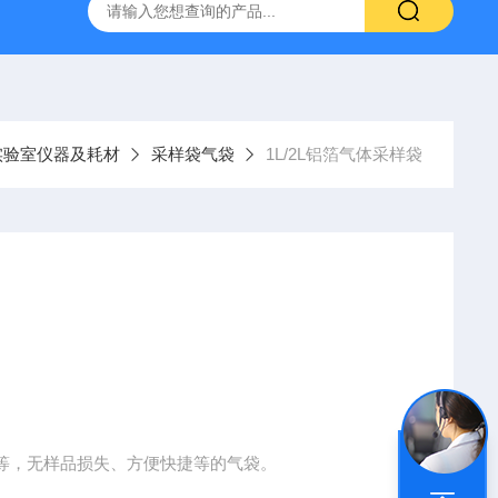
）
GC-2060F智能血液中酒精色谱仪，血液酒精检测仪
J
实验室仪器及耗材
采样袋气袋
1L/2L铝箔气体采样袋
等，无样品损失、方便快捷等的气袋。