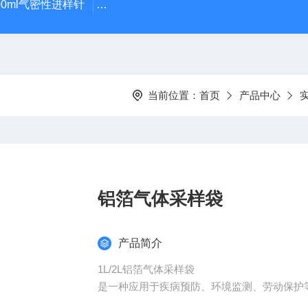
100ml气密性进样针
GWSY-1S高温恒温沙浴锅（300℃/600℃
当前位置：
首页
产品中心
铝箔气体采样袋
产品简介
1L/2L铝箔气体采样袋
是一种应用于疾病预防、环境监测、劳动保护