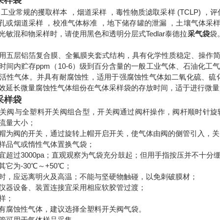
箔采样袋
工业常规的攫取样本 ，烟道采样 ，毒性物质滤取采样 (TCLP) ，
通风孔或烟道采样 ，校准气体标准 ，地下储存罐的泄漏 ，土壤气体采
光敏混和物采样时，请使用黑色和透明分层式Tedlar泰德拉
采气袋
袋
用五层铝箔复合膜、全氟膜夹套式结构，具有化学性质稳定、操作
时间内贮存ppm（10-6）级到百分含量的一般工业气体、石油化
活性气体。并具有耐腐蚀性，适用于强腐蚀性气体如二氧化硫、硫
效延长微量腐蚀性气体组份在气体采样袋的存放时间，适于进行微量
箔采样袋
关阀与全塑料开关阀组合型，开关阀通过阀杆操作，阀杆顺时针旋
流量大小；
帽为阀的开关，通过旋转上帽开启开关，使气体由阀的侧管引入，关
样品气或惰性气体置换气袋；
宜超过3000pa；直观观察为气袋充分鼓起；但用手指按压并不十分
它为-30℃～+50℃；
时，应远离明火及高温；不能与坚硬物触碰，以免刺破膜材；
仪器设备、装置连接宜采用相应软胶管过渡；
样；
有腐蚀性气体，建议选择全塑料开关阀气袋。
管可用于气体样品采集。