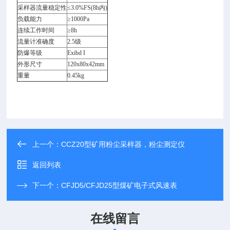
采样器流量稳定性
≤3.0%FS(8h内)
负载能力
≥1000Pa
连续工作时间
≥8h
流量计准确度
2.5级
防爆等级
Exibd I
外形尺寸
120x80x42mm
重量
0.45kg
上一个：
CCZ20型矿用粉尘采样器，粉尘测定仪
返回列表
下一个：
CFJD5/CFJD25型煤矿电子式风速表
在线留言