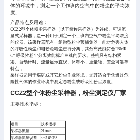
体的环境中，测定一个工作班内空气中的粉尘的平均浓
度。
产品特点及用途：
CCZ2型个体粉尘采样器（以下简称采样器）为连续、可调流
量式采样器，是一种用于测定一个工班内空气中粉尘平均浓度
的仪器。该采样器配有一组微型粉尘预捕集器，能对危害人体
的呼吸性粉尘和粗粉粒粉尘进行分离，其分离效能符合“BMR
C" 呼吸性粉尘分离效能标准曲线的要求。整机具有结构紧
凑、自动计时、流量显示直观、体积小，重量轻、安全可靠等
特点 。
采样器适用于煤矿或其它粉尘作业环境，尤其适合于含爆炸危
险性气体的作业环境中测定总粉尘或呼吸性粉尘浓度。
CCZ2型
个体粉尘采样器，粉尘测定仪厂家
主要技术指标：
项目
技术指标
采样器流量
2L/min
采样器流量误差
≤±5.0%FS