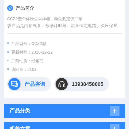
产品简介
CCZ2型个体粉尘采样器，粉尘测定仪厂家
该产品是由抽气泵、数学计时器、流量恒定电路、欠压保护电
路、安全电源组成，配有一组卫星粉尘预捕集器，能对危害人体
的呼吸性粉尘和粗粒粉尘进行分离。具有结构紧凑、体积小、重
产品型号：CCZ2型
量轻、自动计时、流量显示直观、安全可靠等特点。可广泛适用
更新时间：2025-12-22
于存在易燃、易爆可燃性混合气体的环境中，测定一个工作班内
空气中的粉尘的平均浓度。
厂商性质：经销商
访问量：3102
产品咨询
13938458005
产品分类
相关文章