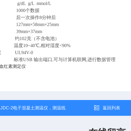
/dL g/L mmol/L
000个数据
 后一次操作8分钟后
27mm×58mm×25mm
 39mm×37mm
102克（不含电池）
度10~40℃,相对湿度<90%
 UL94V-0
标准USB 输出端口,可与计算机联网,进行数据管理
：
JDC-2电子混凝土测温仪，测温线
返回列表