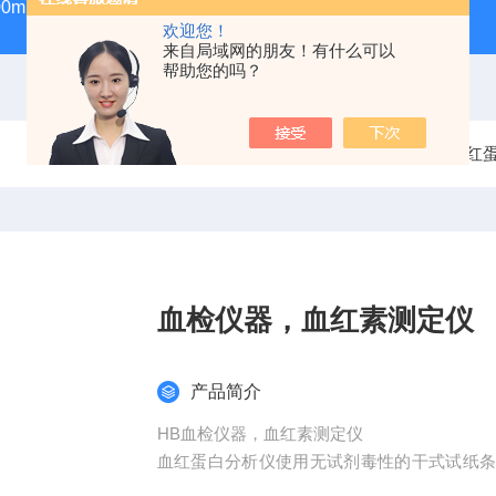
100ml气密性进样针
GWSY-1S高温恒温沙浴锅（300℃/600℃
欢迎您！
来自局域网的朋友！有什么可以
帮助您的吗？
当前位置：
首页
产品中心
血红
血检仪器，血红素测定仪
产品简介
HB血检仪器，血红素测定仪
血红蛋白分析仪使用无试剂毒性的干式试纸
果，缩短了总就诊时间和就诊周期。血红蛋