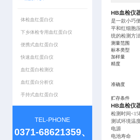
HB
血检仪
体检血红蛋白仪
是一款小巧
平和红细胞压积
下乡体检专用血红蛋白仪
统的检测方
测量范围 5~2
便携式血红蛋白仪
标本类型
加样量 
快速血红蛋白仪
精度 Hb 5
血红蛋白检测仪
Hb 10g
血红蛋白分析仪
准确度 Hb 5
Hb 5g/
手持式血红蛋白仪
贮存条件 
HB
血检仪
检测时间<15
TEL-PHONE
测试环境温度
电源 
0371-68621359、
电池寿命 1