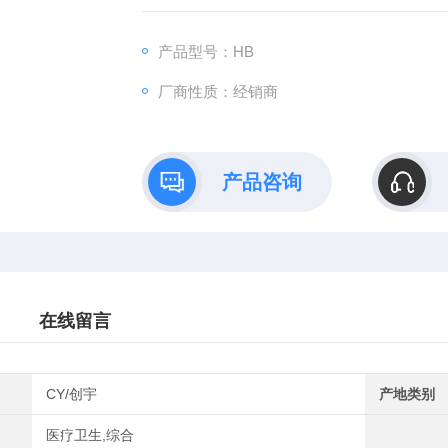
机自动检测校正功能，能自动存储和更新10
是非实验室人员，也能在简单的培训后，安全
产品型号：HB
厂商性质：经销商
产品咨询
在线留言
CY/创宇
产地类别
医疗卫生,综合