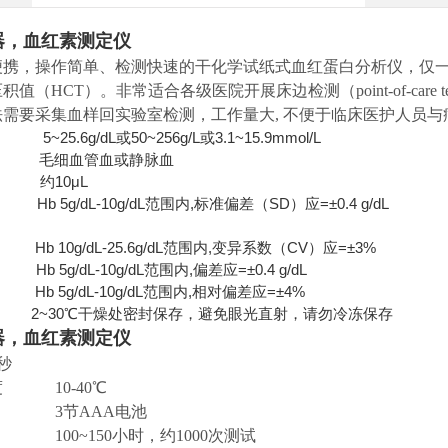
器，血红素测定仪
便携，操作简单、检测快速的干化学试纸式血红蛋白分析仪，仅一
值（HCT）。非常适合各级医院开展床边检测（point-of-care
法需要采集血样回实验室检测，工作量大, 不便于临床医护人员
5.6g/dL或50~256g/L或3.1~15.9mmol/L
 毛细血管血或静脉血
约10μL
g/dL-10g/dL范围内,标准偏差（SD）应=±0.4 g/dL
/dL-25.6g/dL范围内,变异系数（CV）应=±3%
g/dL-10g/dL范围内,偏差应=±0.4 g/dL
dL-10g/dL范围内,相对偏差应=±4%
2~30℃干燥处密封保存，避免眼光直射，请勿冷冻保存
器，血红素测定仪
秒
 10-40℃
3节AAA电池
00~150小时，约1000次测试