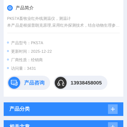
产品简介
PK57A畜牧业红外线测温仪，测温计
本产品是根据普朗克原理,采用红外探测技术，结合动物生理参数
而研制的手持式非接触畜牧业测温仪.本产品使用简易、设计坚
实、测量精度高等特点.可广泛使用于养殖场、屠宰场、检疫部
产品型号：PK57A
门、动物医院、畜禽运输部门。
更新时间：2025-12-22
厂商性质：经销商
访问量：3431
产品咨询
13938458005
产品分类
相关文章