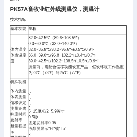
PK57A
畜牧业红外线测温仪，测温计
技术指标
基本功能
量程
32.0~42.5℃（89.6~108.5℉）
0.0~60.0℃（32.0~140.0℉）
体内温度
32.0~35.9℃/93.2~96.6℉±0.5℃/0.9℉
体表温度
36.0~39.0℃/96.8~102.2℉±0.4℃/0.7℉
度
39.0~42.5℃/102.2~108.5℉±0.5℃/0.9℉
测量前，需配合偏移功能设置产品，假设环境工作温度
为23℃（73℉）到25℃（77℉）
特殊功能
体内测量
√
体表测量
√
偏移设定
√
测量距离
5~15厘米/2~5.9英寸
响应时间
0.5秒
发射率
固定发射率0.95
超量程提
液晶屏显示"Hi"或"Lo"
示
×