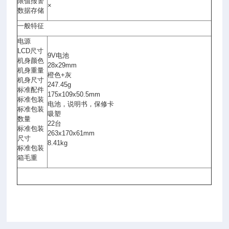
限值报警
×
数据存储
一般特征
电源
LCD尺寸
9V电池
机身颜色
28x29mm
机身重量
橙色+灰
机身尺寸
247.45g
标准配件
175x109x50.5mm
标准包装
电池，说明书，保修卡
标准包装
吸塑
数量
22台
标准包装
263x170x61mm
尺寸
8.41kg
标准包装
箱毛重