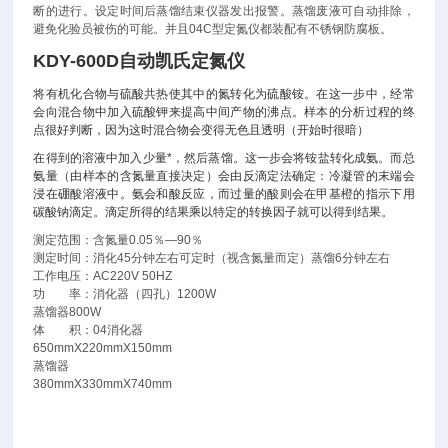
断的进行。设定时间后蒸馏结束仪器发出报警。蒸馏废液可自动排除，
避免化验员被伤的可能。并且04C型定氮仪都装配有不锈钢防腐板。
KDY-600D
自动凯氏定氮仪
将有机化合物与硫酸共热使其中的氮转化为硫酸铵。在这一步中，经常
会向混合物中加入硫酸钾来提高中间产物的沸点。样本的分析过程的终
点很好判断，因为这时混合物会变得无色且透明（开始时很暗）
在得到的溶液中加入少量*，然后蒸馏。这一步会将铵盐转化成氨。而总
氨量（由样本的含氮量直接决定）会由反滴定法确定：冷凝管的末端会
浸在硼酸溶液中。氨会和酸反应，而过量的酸则会在甲基橙的指示下用
碳酸钠滴定。滴定所得的结果乘以特定的转换因子就可以得到结果。
测定范围：含氮量0.05％—90％
测定时间：消化45分钟左右可定时（视含氮量而定）蒸馏6分钟左右
工作电压：AC220V 50HZ
功 率：消化器（四孔）1200W
蒸馏器800W
体 积：04消化器
650mmX220mmX150mm
蒸馏器
380mmX330mmX740mm