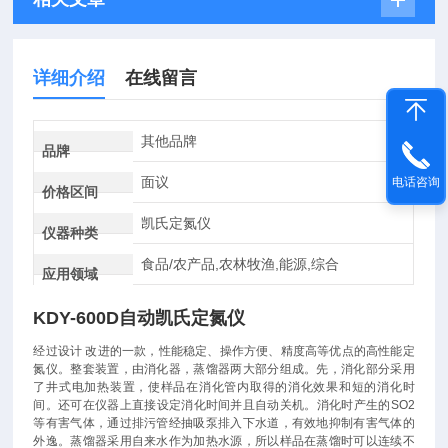
详细介绍
在线留言
其他品牌
品牌
面议
电话咨询
价格区间
凯氏定氮仪
仪器种类
食品/农产品,农林牧渔,能源,综合
应用领域
KDY-600D
自动凯氏定氮仪
经过设计 改进的一款，性能稳定、操作方便、精度高等优点的高性能定
氮仪。整套装置，由消化器，蒸馏器两大部分组成。先，消化部分采用
了井式电加热装置，使样品在消化管内取得的消化效果和短的消化时
间。还可在仪器上直接设定消化时间并且自动关机。消化时产生的SO2
等有害气体，通过排污管经抽吸泵排入下水道，有效地抑制有害气体的
外逸。蒸馏器采用自来水作为加热水源，所以样品在蒸馏时可以连续不