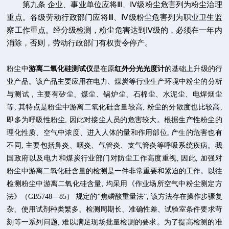
第九条 企业、事业单位应将
Ⅲ
、
Ⅳ
级粉尘危害列为粉尘治理
重点。各级劳动行政部门应将
Ⅲ
、
Ⅳ
级粉尘危害列为职业卫生监
察工作重点。经分级检测，粉尘危害达到
Ⅳ
级的，必须在一年内
消除，否则，劳动行政部门有权责令停产。
粉尘中
游离二氧化硅测试仪
是在原
红外分光光度计
的基础上升级的行
业产品。该产品主要应用在电力、煤炭等行业生产环境中粉尘的分析
与测试，主要有矽尘、煤尘、锅炉尘、石棉尘、水泥尘、电焊烟尘
等
,
其特点是粉尘中游离二氧化硅含量较高
,
粉尘的分散度也比较高
,
即多为呼吸性粉尘
,
因此对接尘人员的危害较大。根据生产性粉尘的
理化性质、空气中浓度、进入人体的量和作用部位
,
产生的危害也有
不同
,
主要包括鼻炎、咽炎、气管炎、支气管炎等呼吸系统疾病。我
国政府以及电力和煤炭行业部门对防尘工作高度重视
,
因此
,
加强对
粉尘中游离二氧化硅含量的检测是一件非常重要和紧迫的工作。以往
检测粉尘中游离二氧化硅含量
,
均采用《作业场所空气中粉尘测定方
法》
（GB5748—85）
规定的
“
焦磷酸重量法
”,
该方法存在操作步骤复
杂、使用试剂种类繁多、检测周期长、准确性差、试验室条件要求苛
刻等一系列问题
,
难以满足现场批量检测的要求。为了提高检测的准