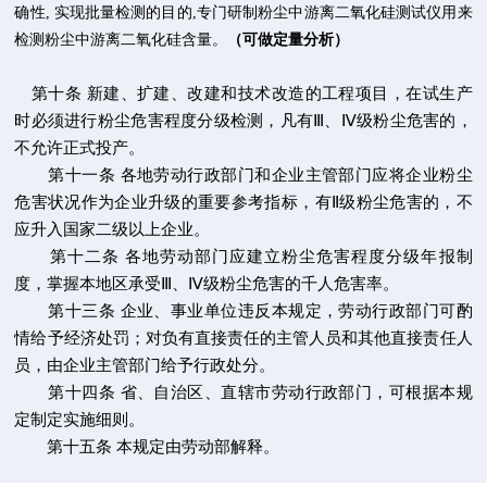
确性
,
实现批量检测的目的
,
专门研制
粉尘中游离二氧化硅测试仪用来
检测粉尘中游离二氧化硅含量。
（可做定量分析）
第十条 新建、扩建、改建和技术改造的工程项目，在试生产
时必须进行粉尘危害程度分级检测，凡有
Ⅲ
、
Ⅳ
级粉尘危害的，
不允许正式投产。
第十一条 各地劳动行政部门和企业主管部门应将企业粉尘
危害状况作为企业升级的重要参考指标，有
Ⅱ
级粉尘危害的，不
应升入国家二级以上企业。
第十二条 各地劳动部门应建立粉尘危害程度分级年报制
度，掌握本地区承受
Ⅲ
、
Ⅳ
级粉尘危害的千人危害率。
第十三条 企业、事业单位违反本规定，劳动行政部门可酌
情给予经济处罚；对负有直接责任的主管人员和其他直接责任人
员，由企业主管部门给予行政处分。
第十四条 省、自治区、直辖市劳动行政部门，可根据本规
定制定实施细则。
第十五条 本规定由劳动部解释。