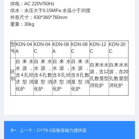
供电：AC 220V/50Hz
供水：水压大于0.15MPa 水温小于20度
外形尺寸：430*360*760mm
重量：30kg
型
KDN-04
KDN-04
KDN-08
KDN-08
KDN-12
KDN-20
号
A
C
A
C
C
C
自来水
自来水
自来水
自来水
自来水水
自来水水
水源，
水源，
水源，
水源，
区
源，含12
源，含20
含4孔经
含4孔数
含8孔经
含8孔数
别
孔数显型
孔数显型
济型消
显型消
济型消
显型消
消化炉
消化炉
化炉
化炉
化炉
化炉
上一个：
CY79-3实验室磁力搅拌器