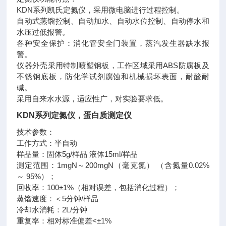
KDN系列凯氏定氮仪，采用微电脑进行过程控制。
自动式蒸馏控制、自动加水、自动水位控制、自动停水和
水压过低报警。
各种安全保护：消化管安全门装置，蒸汽发生器缺水报
警。
仪器外壳采用特制喷塑钢板，工作区域采用ABS防腐板及
不锈钢底板，防化学试剂腐蚀和机械损坏表面，耐酸耐
碱。
采用自来水水源，适应性广，对实验要求低。
KDN系列
定氮仪，蛋白质测定仪
技术参数：
工作方式：半自动
样品量：固体5g/样品 液体15ml/样品
测定范围：1mgN～200mgN（毫克氮） （含氮量0.02%
～ 95%）；
回收率：100±1%（相对误差，包括消化过程）；
蒸馏速度：＜5分钟/样品
冷却水消耗：2L/分钟
重复率：相对标准偏差<±1%