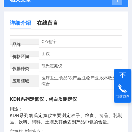
详细介绍
在线留言
CY/创宇
品牌
面议
价格区间
凯氏定氮仪
仪器种类
医疗卫生,食品/农产品,生物产业,农林牧渔,
应用领域
综合
电话咨询
KDN系列
定氮仪，蛋白质测定仪
用途：
KDN系列凯氏定氮仪主要测定种子、粮食、食品、乳制
品、饮料、饲料、土壤及其他农副产品中氮的含量。
定氮仪功能特点：