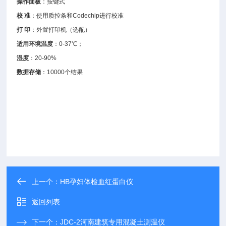
操作面板
：按键式
校 准
：使用质控条和Codechip进行校准
打 印
：外置打印机（选配）
适用环境温度
：0-37℃；
湿度
：20-90%
数据存储
：10000个结果
上一个：
HB孕妇体检血红蛋白仪
返回列表
下一个：
JDC-2河南建筑专用混凝土测温仪