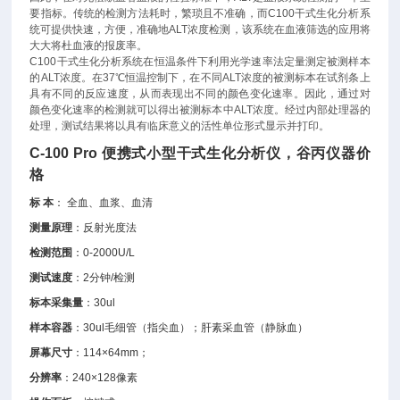
要指标。传统的检测方法耗时，繁琐且不准确，而C100干式生化分析系
统可提供快速，方便，准确地ALT浓度检测，该系统在血液筛选的应用将
大大将杜血液的报废率。
C100干式生化分析系统在恒温条件下利用光学速率法定量测定被测样本
的ALT浓度。在37℃恒温控制下，在不同ALT浓度的被测标本在试剂条上
具有不同的反应速度，从而表现出不同的颜色变化速率。因此，通过对
颜色变化速率的检测就可以得出被测标本中ALT浓度。经过内部处理器的
处理，测试结果将以具有临床意义的活性单位形式显示并打印。
C-100 Pro
便携式小型干式生化分析仪，谷丙仪器价
格
标 本
： 全血、血浆、血清
测量原理
：反射光度法
检测范围
：0-2000U/L
测试速度
：2分钟/检测
标本采集量
：30ul
样本容器
：30ul毛细管（指尖血）；肝素采血管（静脉血）
屏幕尺寸
：114×64mm；
分辨率
：240×128像素