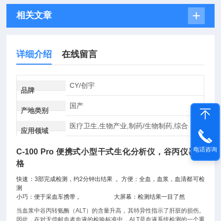
相关文章
详细介绍
在线留言
CY/创宇
品牌
国产
产地类别
医疗卫生,生物产业,制药/生物制药,综合
应用领域
电话咨询
C-100 Pro
便携式小型干式生化分析仪，谷丙仪器价
格
快速：3部完成检测，约2分钟出结果
。
方便：全血，血浆，血清都可检
测
小巧：便于采血车携带 。 大屏幕：检测结果一目了然
当血浆中谷丙转氨酶（ALT）的含量升高，其特异性指示了肝脏的损伤。
因此，在对无偿献血者血液的检验标准中，ALT是血液系统检测的一个重