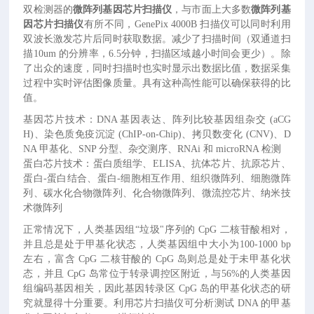
双检测器的
微阵列基因芯片扫描仪
，与市面上大多数
微阵列基
因芯片扫描仪
有所不同，GenePix 4000B 扫描仪可以同时利用
双波长激发芯片后同时获取数据。减少了扫描时间（双通道扫
描10um 的分辨率，6.5分钟，扫描区域越小时间会更少）。除
了出众的速度，同时扫描时也实时显示出数据比值，数据采集
过程中实时评估图像质量。具有这种高性能可以确保获得的比
值。
基因芯片技术：DNA 基因表达、阵列比较基因组杂交 (aCG
H)、染色质免疫沉淀 (ChIP-on-Chip)、拷贝数变化 (CNV)、D
NA 甲基化、SNP 分型、杂交测序、RNAi 和 microRNA 检测
蛋白芯片技术：蛋白质组学、ELISA、抗体芯片、抗原芯片、
蛋白-蛋白结合、蛋白-细胞相互作用、组织微阵列、细胞微阵
列、碳水化合物微阵列、化合物微阵列、微流控芯片、纳米技
术微阵列
正常情况下，人类基因组“垃圾"序列的 CpG 二核苷酸相对，
并且总是处于甲基化状态，人类基因组中大小为100-1000 bp
左右，富含 CpG 二核苷酸的 CpG 岛则总是处于未甲基化状
态，并且 CpG 岛常位于转录调控区附近，与56%的人类基因
组编码基因相关，因此基因转录区 CpG 岛的甲基化状态的研
究就显得十分重要。利用芯片扫描仪可分析测试 DNA 的甲基