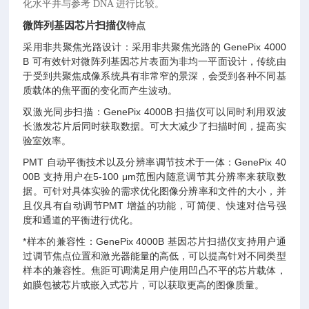
化水平并与参考 DNA 进行比较。
微阵列基因芯片扫描仪
特点
采用非共聚焦光路设计：采用非共聚焦光路的 GenePix 4000
B 可有效针对微阵列基因芯片表面为非均一平面设计，传统由
于受到共聚焦成像系统具有非常窄的景深，会受到各种不同基
质载体的焦平面的变化而产生波动。
双激光同步扫描：GenePix 4000B 扫描仪可以同时利用双波
长激发芯片后同时获取数据。可大大减少了扫描时间，提高实
验室效率。
PMT 自动平衡技术以及分辨率调节技术于一体：GenePix 40
00B 支持用户在5-100 μm范围内随意调节其分辨率来获取数
据。可针对具体实验的需求优化图像分辨率和文件的大小，并
且仪具有自动调节PMT 增益的功能，可简便、快速对信号强
度和通道的平衡进行优化。
*样本的兼容性：GenePix 4000B 基因芯片扫描仪支持用户通
过调节焦点位置和激光器能量的高低，可以提高针对不同类型
样本的兼容性。焦距可调满足用户使用凹凸不平的芯片载体，
如膜包被芯片或嵌入式芯片，可以获取更高的图像质量。