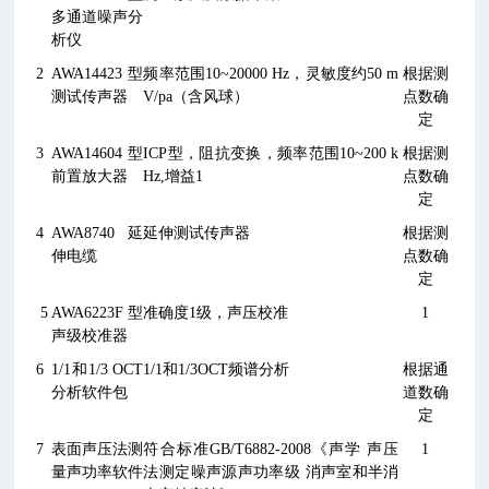
多通道噪声分
析仪
2
AWA14423
型
频率范围
10~20000 Hz
，灵敏度约
50 m
根据测
测试传声器
V/pa
（含风球）
点数确
定
3
AWA14604
型
ICP
型，阻抗变换，频率范围
10~200 k
根据测
前置放大器
Hz,
增益
1
点数确
定
4
AWA8740
延
延伸测试传声器
根据测
伸电缆
点数确
定
5
AWA6223F
型
准确度
1
级，声压校准
1
声级校准器
6
1/1
和
1/3 OCT
1/1
和
1/3OCT
频谱分析
根据通
分析软件包
道数确
定
7
表面声压法测
符合标准
GB/T6882-2008
《声学
声压
1
量声功率软件
法测定噪声源声功率级
消声室和半消