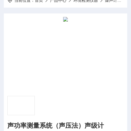
当前位置：
首页
产品中心
环境检测仪器
燥声计
C
声功率测量系统（声压法）声级计