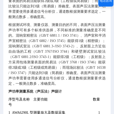
量表面的简易法能获得2级或3级（工程级或简易级）；而现场
电话咨询
比较法只能达到
3级
（简易级）准确度。表面声压法测量声功
率需要使用多通道信号分析仪，通道数根据测量要求选定，一
般测点数多，准确度高。
根据测试环境、测量仪器、测量目的的不同，表面声压法测量
声功率可有多个标准供选择，不同标准的测量准确度是不同
的。混
响室精密法（GB/T 6881.1 / ISO 3741
）
、消声室和半消
声室精密法
（
GB/T 6882 / ISO 3745
）
能获得1级（精密级）；
混响测试室法
（
GB/T 6881.3-/ISO 3743-2
）
、反射面上方近似
自由场的工程
（
GB/T 3767/ISO 3744
）
和硬壁测试室比较法
（
GB/T 6881.2/ISO 3743-1
）
能获得2级（工程级）；反射面上
方采用包络测量表面的简易法
（
GB/T 3768 / ISO 3746
）
能获
得2级或3级（工程级或简易级）；而现场比较法（GB/T 16538
/ ISO 3747）只能达到
3级
（简易级）准确度。表面声压法测量
声功率需要使用多通道信号分析仪，通道数根据测量要求选
定，一般测点数多，准确度高。
声功率测量系统（声压法）声级计
序
型号及名称
主要功能
数量
号
1
AWA6290
L型
测量放大及数据采集
1