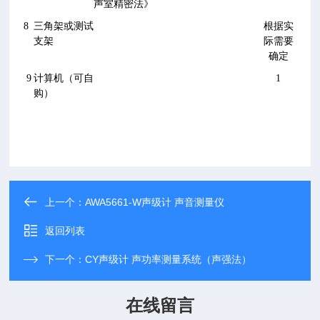
声室精密法》
8
三角架或测试
根据实
支架
际需要
确定
9
计算机（可自
1
购）
上一个：
AWA5661-W声级计 声音测量仪
返回列表
下一个：
CY声级计 声功率测量系统（声强法）
在线留言