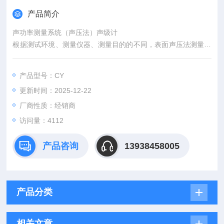
产品简介
声功率测量系统（声压法）声级计
根据测试环境、测量仪器、测量目的的不同，表面声压法测量声
功率可有多个标准供选择，不同标准的测量准确度是不同的。混
响室精密法、消声室和半消声室精密法能获得1级（精密级）；
产品型号：CY
混响测试室法、反射面上方近似自由场的工程和硬壁测试室比较
更新时间：2025-12-22
法能获得2级（工程级）；反射面上方采用包络测量表面的简易
法能获得2级或3级；而现场比较法只能达到3级（简易级）准确
厂商性质：经销商
度。
访问量：4112
产品咨询
13938458005
产品分类
相关文章