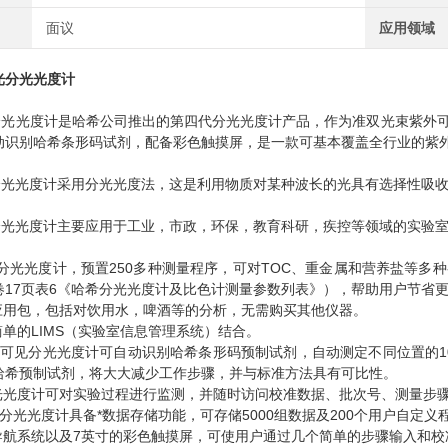
面议
应用领域
光分光光度计
紫外分光光度计是哈希公司推出的第四代分光光度计产品，作为准双光束紫外
动识别哈希条形码试剂，配备彩色触摸屏，是一款可基本覆盖全行业的紫
紫外分光光度计采用分光光度法，这是利用物质对某种波长的光具有选择性吸
紫外分光光度计主要应用于工业，市政，环保，教育科研，疾控等领域的实验
紫外分光光度计，预置250多种测量程序，可对TOC、重金属和营养盐等
卷17页表6《哈希分光光度计及比色计测量参数列表》），帮助用户节省
配应用包，包括对饮用水，啤酒等的分析，无需购买其他仪器。
简单的LIMS（实验室信息管理系统）结合。
0紫外可见分光光度计可自动识别哈希条形码预制试剂，自动测定不同位置的
哈希预制试剂，将大大减少工作步骤，并与标准方法具有可比性。
分光光度计可对实验过程进行监测，并随时访问校准数据、批次号、测量步
0紫外分光光度计具备*数据存储功能，可存储5000组数据及200个用户自
单导航系统以及7英寸的彩色触摸屏，可使用户通过几个简单的步骤输入和