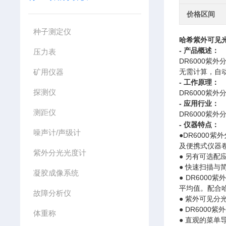
价格区间
种子测定仪
哈希紫外可见
- 产品概述：
压力表
DR6000
矿用仪器
无需计算，自
- 工作原理：
探测仪
DR6000
- 应用行业：
测距仪
DR6000
- 仪器特点：
噪声计/声级计
●DR6000
及便携式仪器
紫外分光光度计
● 另有可选
● 快速扫描与
凝胶成像系统
● DR600
平均值。配合
故障分析仪
● 紫外可见
● DR600
体重称
● 直观的菜