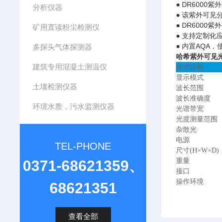
● DR600
分析仪器
● 该紫外可
● DR600
矿用直读粉尘检测仪
● 支持定制
● 内置AQA
多探头气体探测器
哈希紫外可见
建筑专用混凝土测温仪
技术指标
显示模式
土壤检测仪器
波长范围
波长准确度
环境水质，污水监测仪器
光谱带宽
光度测量范围
杂散光
电源
TEL-PHONE
尺寸(H×W×D)
重量
0371-68621359、
接口
操作环境
68621351
查看全部