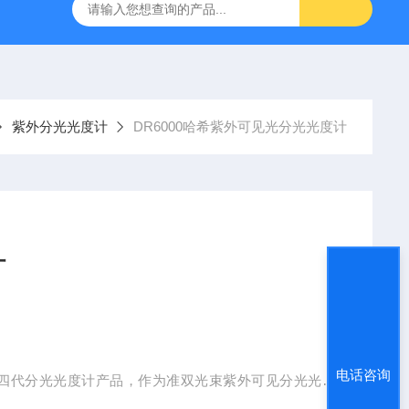
）
GC-2060F智能血液中酒精色谱仪，血液酒精检测仪
J
紫外分光光度计
DR6000哈希紫外可见光分光光度计
计
电话咨询
的第四代分光光度计产品，作为准双光束紫外可见分光光度
度值，无需计算，自动识别哈希条形码试剂，配备彩色触摸