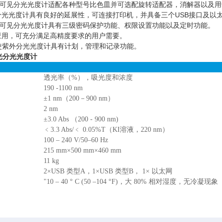
0紫外可见分光光度计适配各种型号比色皿并可选配旋转适配器，消解器以及
见分光光度计具有良好的延展性，可连接打印机，并具备三个USB接口及以
0紫外可见分光光度计具有三级密码保护功能、权限设置功能以及定时功能。
化应用，可充分满足高精度要求的用户需要。
，使紫外分光光度计具有计划，管理和记录功能。
光分光光度计
透光率（%），吸光度和浓度
190 -1100 nm
±1 nm（200－900 nm）
2 nm
±3.0 Abs （200 - 900 nm)
﹤3.3 Abs/﹤ 0.05%T（KI溶液，220 nm）
100 – 240 V/50–60 Hz
215 mm×500 mm×460 mm
11 kg
2×USB 类型A，1×USB 类型B， 1× 以太网
"10 – 40 ° C (50 –104 °F)，大 80% 相对湿度，无冷凝现象