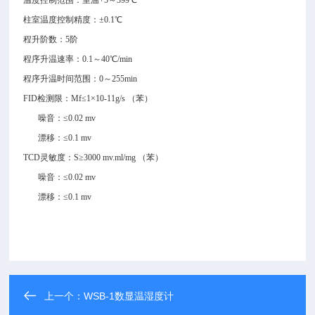
温度控制范围：室温
+5
～
399
℃
柱室温度控制精度：±
0.1
℃
程升阶数：
5
阶
程序升温速率：
0.1
～
40
℃
/min
程序升温时间范围：
0
～
255min
FID
检测限：
Mf
≤
1
×
10-11g/s （
苯
）
噪音：≤
0.02 mv
漂移：≤
0.1 mv
TCD
灵敏度：
S
≥
3000 mv.ml/mg （
苯
）
噪音：≤
0.02 mv
漂移：≤
0.1 mv
上一个：
WSB-1数显温湿度计