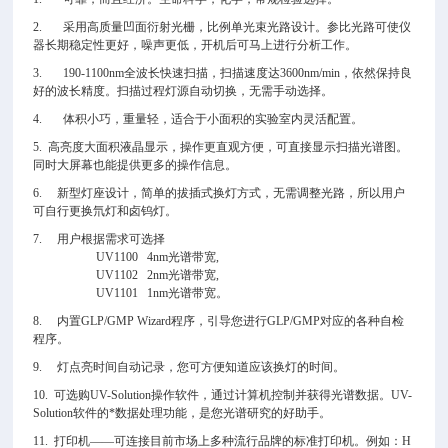
2.
采用高质量凹面衍射光栅，比例单光束光路设计。参比光路可使仪
器长期稳定性更好，噪声更低，开机后可马上进行分析工作。
3. 190-1100nm
全波长快速扫描，扫描速度达3600nm/min，依然保持良
好的波长精度。扫描过程灯源自动切换，无需手动选择。
4.
体积小巧，重量轻，适合于小面积的实验室内灵活配置。
5.
高亮度大面积液晶显示，操作更直观方便，可直接显示扫描光谱图。
同时大屏幕也能提供更多的操作信息。
6.
新型灯座设计，简单的拔插式换灯方式，无需调整光路，所以用户
可自行更换氘灯和卤钨灯。
7.
用户根据需求可选择
UV1100 4nm光谱带宽,
UV1102 2nm光谱带宽,
UV1101 1nm光谱带宽。
8.
内置GLP/GMP Wizard程序，引导您进行GLP/GMP对应的各种自检
程序。
9.
灯点亮时间自动记录，您可方便知道应该换灯的时间。
10.
可选购UV-Solution操作软件，通过计算机控制并获得光谱数据。UV-
Solution软件的*数据处理功能，是您光谱研究的好助手。
11.
打印机——可连接目前市场上多种流行品牌的标准打印机。例如：H