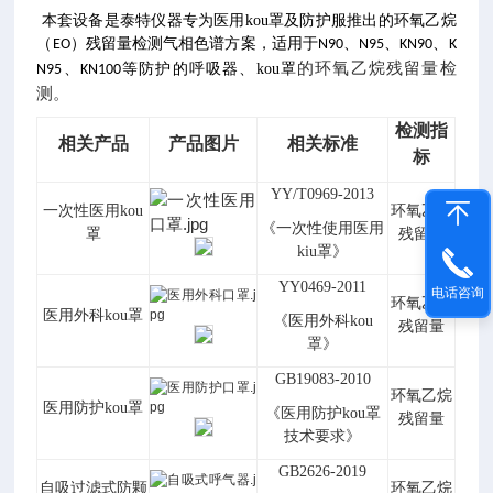
本套设备是泰特仪器专为医用kou罩及防护服推出的环氧乙烷
（
）残留量检测气相色谱方案，适用于
、
、
、
EO
N90
N95
KN90
K
的环氧乙烷残留量检
、
等防护的呼吸器、kou罩
N95
KN100
测。
检测指
相关产品
产品图片
相关标准
标
YY/T0969-2013
一次性医用kou
环氧乙烷
《一次性使用医用
罩
残留量
kiu罩》
YY0469-2011
电话咨询
环氧乙烷
医用外科kou罩
《医用外科kou
残留量
罩》
GB19083-2010
环氧乙烷
医用防护kou罩
《医用防护kou罩
残留量
技术要求》
GB2626-2019
自吸过滤式防颗
环氧乙烷