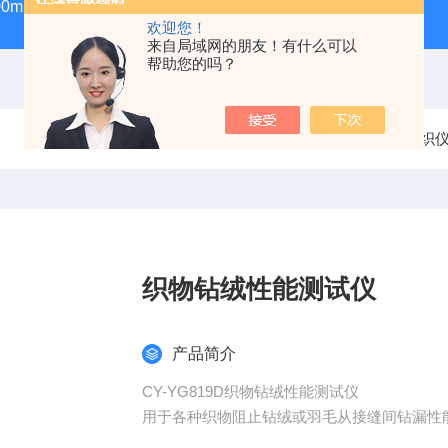
100ml气密性进样针
GWSY-1S高温恒温沙浴锅（300℃/600℃
欢迎您！
来自局域网的朋友！有什么可以
帮助您的吗？
当前位置：
首页
产品中心
纺织
织物钻绒性能测试仪
产品简介
CY-YG819D织物钻绒性能测试仪
用于各种织物阻止钻绒或羽毛从接缝间钻漏性