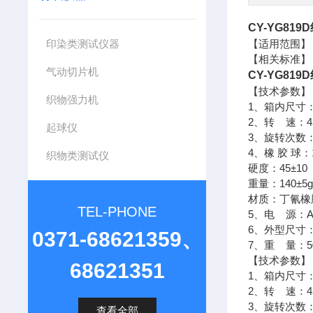
CY-YG819D
印染类测试仪器
【适用范围】
【相关标准】：G
气动切片机
CY-YG819D
【技术参数】
织物强力机
1、箱内尺寸：4
2、转 速：4
起球仪
3、旋转次数：1
4、橡 胶 球：
织物类测试仪
硬度：45±10
重量：140±5
材质：丁氰橡
TEL-PHONE
5、电 源：Ac
6、外型尺寸：7
0371-68621359、
7、重 量：5
【技术参数】
68621351
1、箱内尺寸：4
2、转 速：4
3、旋转次数：1
查看全部