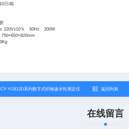
10只/箱
g
胶
 220V±10％ 50Hz 200W
50×650×820mm
0Kg
：
CY-YG812D系列数字式织物渗水性测定仪
返回列表
在线留言