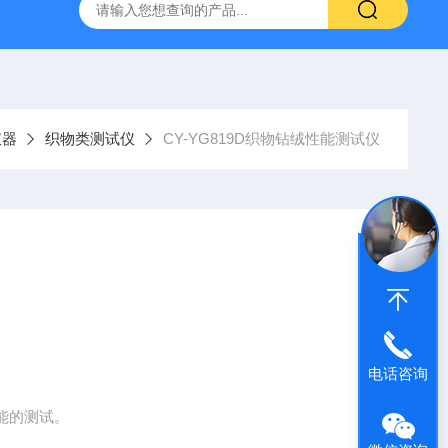
）
GC-2060F智能血液中酒精色谱仪，血液酒精检测仪
J
仪器
织物类测试仪
CY-YG819D织物钻绒性能测试仪
电话咨询
能的测试。