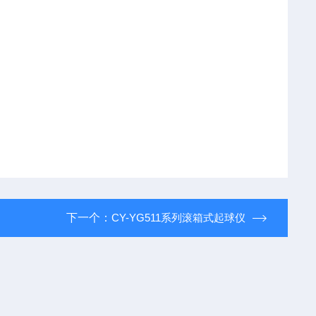
下一个：
CY-YG511系列滚箱式起球仪