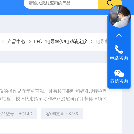
）
GC-2060F智能血液中酒精色谱仪，血液酒精检测仪
J
产品中心
PH计/电导率仪/电动滴定仪
电导率仪
电话咨询
微信咨询
分析仪的操作界面简单直观。具有校正指引和标准规程检查，
作过程。校正状态指示灯和校正提醒确保能获得正确的校
产品型号：HQ14D
浏览量：3756