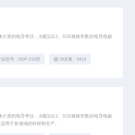
液体介质的电导率仪，当配以0.1、0.01规格常数的电导电极
产品型号：DDP-210型
浏览量：3410
液体介质的电导率仪，当配以0.1、0.01规格常数的电导电极
泛适用于各领域的科研和生产。