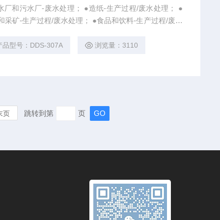
和采矿-生产过程/废水处理； ●食品和饮料-生产过程/废水
水处理； ●半导体-生产过程/废水处理/高纯水生产
产品型号：DDS-307A
浏览量：3110
跳转到第
页
末页