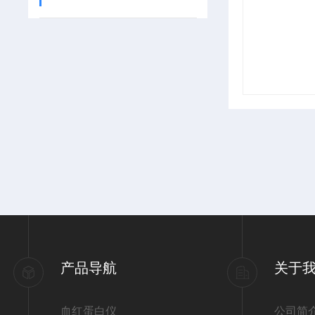
产品导航
关于
血红蛋白仪
公司简