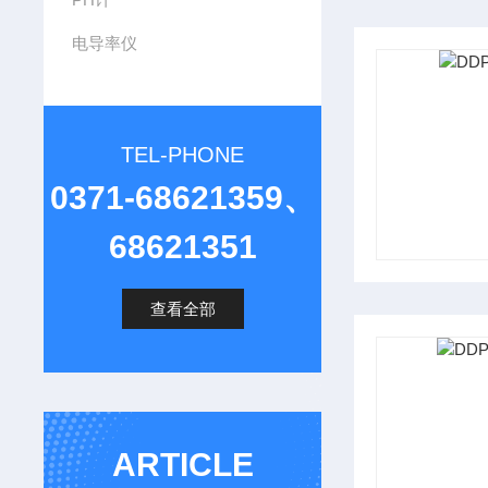
电导率仪
TEL-PHONE
0371-68621359、
68621351
查看全部
ARTICLE