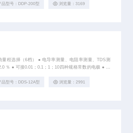
产品型号：DDP-200型
浏览量：3169
、自动量程选择（6档） ● 电导率测量、电阻率测量、TDS测
 ％ ● 可接0.01；0.1；1；10四种规格常数的电极 ● 自
产品型号：DDS-12A型
浏览量：2991