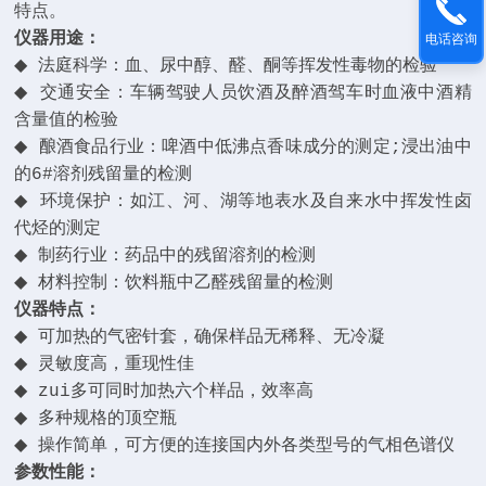
特点。
仪器用途：
电话咨询
◆
法庭科学：血、尿中醇、醛、酮等挥发性毒物的检验
◆
交通安全：车辆驾驶人员饮酒及醉酒驾车时血液中酒精
含量值的检验
◆
酿酒食品行业：啤酒中低沸点香味成分的测定
;
浸出油中
的
6#
溶剂残留量的检测
◆
环境保护：如江、河、湖等地表水及自来水中挥发性卤
代烃的测定
◆
制药行业：药品中的残留溶剂的检测
◆
材料控制：饮料瓶中乙醛残留量的检测
仪器特点：
◆
可加热的气密针套，确保样品无稀释、无冷凝
◆
灵敏度高，重现性佳
◆
zui多可同时加热六个样品，效率高
◆
多种规格的顶空瓶
◆
操作简单，可方便的连接国内外各类型号的气相色谱仪
参数性能：