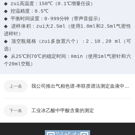
◆
zui高温度：
150
℃
（0.1
℃
增量任设
）
◆
控温精度：
0.5
℃
◆
平衡时间设置：
0-999
分钟
（
带声音提示
）
◆
进样体积：zui大
2.5ml（
使用
1.0ml
和
2.5ml
气密性
进样针
）
◆
顶空瓶规格
（
zui多放置六个
）
：
2
，
10
，
20 ml（
可
选
）
◆
从
25
℃
到
70
℃
的稳定时间：
8min（
使用
1ml
气密针和六
个
20ml
空瓶）
我公司推出气相色谱-串联质谱法测定血液中乙基葡萄糖醛酸苷
上一条
工业冰乙酸中甲酸含量的测定
下一条