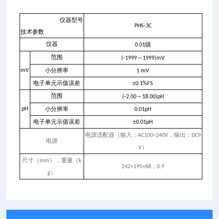
仪器型号
PHS-3
C
技术参数
级
仪器
0.01
～
范围
(-1999
1999)mV
mV
小分辨率
1 mV
电子单元示值误差
±0.1%FS
～
范围
(-2.00
18.00)pH
pH
小分辨率
0.01pH
电子单元示值误差
±0.01pH
，输出：
电源适配器（输入：
AC100~240V
DC9
电源
）
V
），重量（
尺寸（
mm
k
，
242×195×68
0.9
）
g