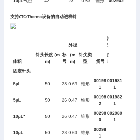
10
µ
L
42
23
0.63
002902
气密
锥形
支持
设备的自动进样针
CTC/Thermo
传
外径
统
(m
(m
针头长度
标
针尖类
货
m)
m)
体积
号
型
货号
号
固定针头
00198
001981
5µL
50
23
0.63
锥形
1
1
00198
001982
5µL
50
26
0.47
锥形
2
1
00298
002980
10
µ
L
*
50
26
0.47
锥形
0
1
00298
10
µL
50
23
0.63
锥形
1