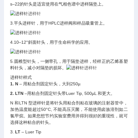
s–22的针头是适宜使用在气相色谱中进样隔垫上。
进样针
3.平头进样针，用于HPLC进样阀和样品吸量管上。
进样针
4.10–12°斜面针头，用于生命科学的应用。
进样针
5.圆椎型针头，一侧带孔，用于隔垫进样，经样正的乙烯基塑
料针头，减小对隔垫的损坏。
进样针
进样针样式
1. N
– 用粘合剂固定针头，大到250µ
2. LTN
–用粘合剂固定针头带Luer Tip, 500µL 和更大。
N 和LTN 型进样针是将针头用粘合剂粘在玻璃的注射器管中，
加热温度能超过50°C, 不能高压灭菌，不能使用卤族溶剂如二
氯甲烷。如果您想节约实验室费用并得到很好的重现性，就可
选择这种粘合的针头。
3.
LT
– Luer Tip