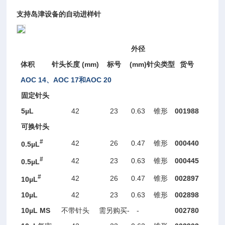
支持岛津设备的自动进样针
外径
(mm)
(mm)
体积
针头长度
标号
针尖类型
货号
AOC 14
、
AOC 17
AOC 20
和
固定针头
5
µL
42
23
0.63
001988
锥形
可换针头
#
42
26
0.47
000440
锥形
0.5
µL
#
42
23
0.63
000445
锥形
0.5
µ
L
#
42
26
0.47
002897
锥形
10
µL
10
µ
L
42
23
0.63
002898
锥形
10
µL
MS
-
-
002780
不带针头
需另购买