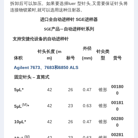
拆卸后可以加压。如果要选择luer 型针头,又需要保证针头将
连接物锁紧时,就可以选用这种注射器。
进口全自动进样针
SGE进样器
产品
自动进样针系列
SGE
—
支持安捷伦设备的自动进样针
外径
(m
针头长度
针尖类
m)
(mm)
体积
标号
型
货号
Agilent
7673、7683
6850 ALS
和
–
固定针头
直筒式
00180
5µL*
42
26
0.47
锥形
0
00181
(M)
42
23
0.63
锥形
5µL
*
0
00280
10
µL*
42
26
0.47
锥形
0
00281
(M)
42
23
0.63
锥形