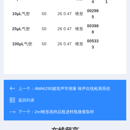
4
1
00298
10
µL
50
26
0.47
气密
锥形
5
00398
25
µL
50
26
0.47
气密
锥形
8
00
533
100µL
50
26
0.47
气密
锥形
3
上一个：
AWA6290建筑声学测量 噪声在线检测系统
返回列表
下一个：
2ml锥形底样品瓶进样瓶微量取样