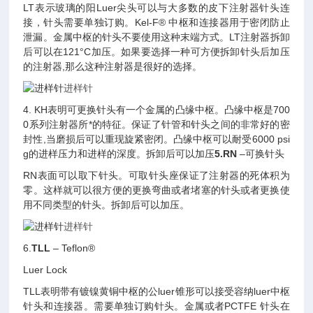
LT表示玻璃的阳Luer尖头可以与大多数的皮下注射器针头连
接，针头需要单独订购。Kel-F® 中枢和连接器用于密闭防止
泄漏。金属中枢的针头不要使用这种末端方式。LT注射器拆卸
后可以在121°C加压。如果要选择一种可方便拆卸针头后加压
的注射器,那么这种注射器是很好的选择。
进样针
4. KH表明可更换针头有一个金属的凸缘中枢。凸缘中枢是700
0系列注射器所*的特征。保证了针管和针头之间的非常好的密
封性,当磨损后可以重现旋紧密闭。凸缘中枢可以耐受6000 psi
g的进样压力和进样的深度。拆卸后可以加压
5.RN
–可换针头
RN表面可以取下针头。可取针头座保证了注射器的死体积为
零。这样就可以很方便的更换弯曲或者堵塞的针头或者更换使
用不同类型的针头。拆卸后可以加压。
进样针
6.
TLL
– Teflon®
Luer Lock
TLL表明带有镀镍黄铜中枢的公luer锥形可以接受容纳luer中枢
针头和连接器。需要单独订购针头。金属或者PCTFE 针头在