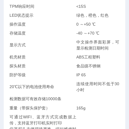
TPM响应时间
<15S
LED状态提示
绿色，橙色，红色
操作温度
0 ～+50 ℃
存储温度
-40 ～+70 ℃
中文操作界面彩屏，可
显示方式
显示检测日期时间
机壳材质
ABS工程塑料
探头材质
食品级不锈钢
防护等级
IP 65
连续使用时间不低于30
20℃以下的电池使用寿命
小时
检测数据可有效存储10000条
重量（带探头保护套）
165g
可通过WIFI、蓝牙方式完成数据上
传，支持蓝牙打印机实时打印