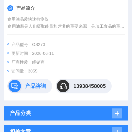
产品简介
食用油品质快速检测仪
食用油脂是人们摄取能量和营养的重要来源，是加工食品的重要
原料。油炸食品以其*风味广受消费者喜欢。食用油脂品质的传统
检测方法多为化学方法，这些方法必须在实验室内由专业人员操
产品型号：OS270
作，费时费力，化学试剂的使用可能会伤害检测人员健康，且化
更新时间：2026-06-11
学废剂污染了环境。煎炸食用油中极性化合物组分含量值，
厂商性质：经销商
访问量：3055
产品咨询
13938458005
产品分类
相关文章