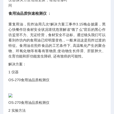
仪器探头方便现场更换，缩短维修时
间
食用油品质快速检测仪
：
重复用油，煎炸油用几次!解决方案三事件3.15晚会披露，黑
心快餐作坊食材安全状况堪忧危害解读“饿了么"背后的黑心作
坊监管不力、无证经营，食材安全不达标。通过镜头我们可以
看到作坊内的食用油已经明显变色，一般来说这是煎炸过渡的
特征。食用油在煎炸食品的工艺条件下, 高温氧化产生的聚合
物、环氧化物等有毒有害物质,使动物生长停滞、肝脏肿大、
生育功能和肝功能发生障碍, 还有致癌的可能性。
解决方案：
1 仪器
OS-270食用油品质检测仪
OS-270食用油品质检测仪
2 实验方法