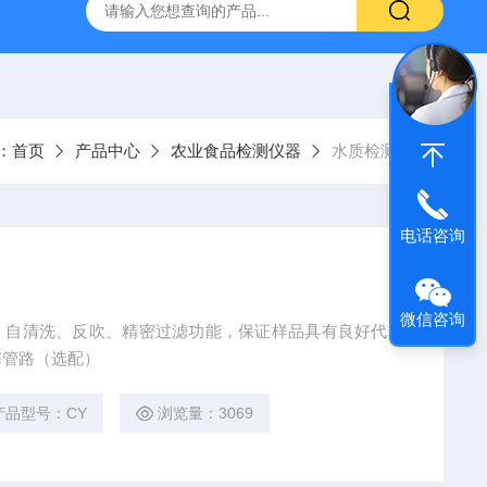
）
GC-2060F智能血液中酒精色谱仪，血液酒精检测仪
J
：
首页
产品中心
农业食品检测仪器
水质检测仪
电话咨询
微信咨询
统：自清洗、反吹、精密过滤功能，保证样品具有良好代表
塞管路（选配）
产品型号：CY
浏览量：3069