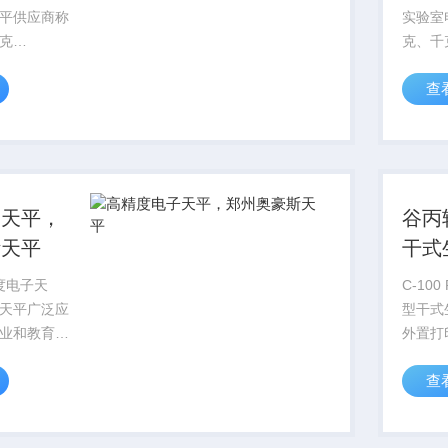
平供应商称
实验室
克
克、千克
SE40
查
E602FZH、
SE60
不提供千克单
位）内
－满足用户
进行密
他特殊...
量要求..
子天平，
谷丙
斯天平
干式
精度电子天
C-10
天平广泛应
型干式
业和教育行
外置打
但具备坚固
境温度
查
且还拥有丰
20-9
数据采集工
结果
款功能全面、