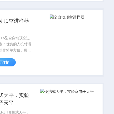
动顶空进样器
001A型全自动顶空进
点：优良的人机对话
操作简单方便。用户
地完成参数、程序的
看详情
定。 多传感器的信
自诊断系统，对仪器
程中的各种状态进行
实时显示运行状态。
式天平，实验
子天平
01FZH便携式天平，