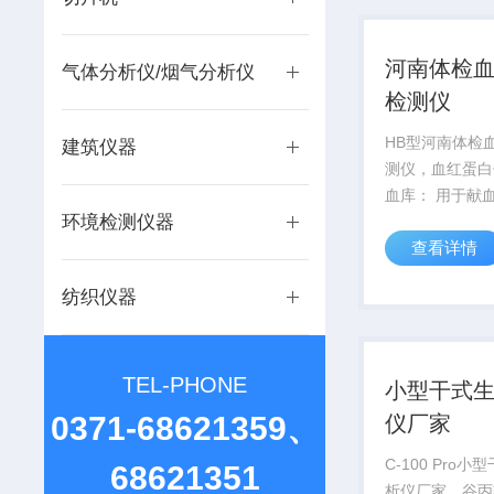
性能可靠的*型
河南体检
气体分析仪/烟气分析仪
检测仪
HB型河南体检
建筑仪器
测仪，血红蛋白
血库： 用于献
环境检测仪器
蛋白测定，比传
查看详情
法测血比更·妇
院： 血红蛋白
纺织仪器
断贫血的一项重
0－5岁婴幼儿...
TEL-PHONE
小型干式
0371-68621359、
仪厂家
C-100 Pro
68621351
析仪厂家，谷丙