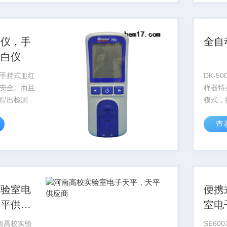
定仪，手
全自
蛋白仪
手持式血红
DK-5
安全。而且
样器特
得出检测结
模式，
诊时间和就
可直观
查
编辑设
息融合
运行过
监测，
...
实验室电
便携
天平供应
室电
河南高校实验
SE60