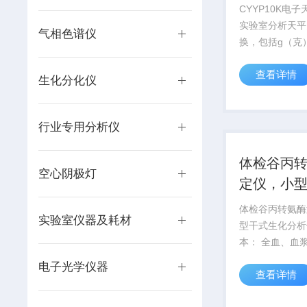
CYYP10K电
实验室分析天平
气相色谱仪
换，包括g（克
克），ct（克拉
查看详情
司），lb（磅）
生化分化仪
行业专用分析仪
体检谷丙
空心阴极灯
定仪，小
化分析仪
体检谷丙转氨酶
实验室仪器及耗材
型干式生化分析
本： 全血、血
量原理：光反射
电子光学仪器
查看详情
检测范围：0-20
速度：2分钟/