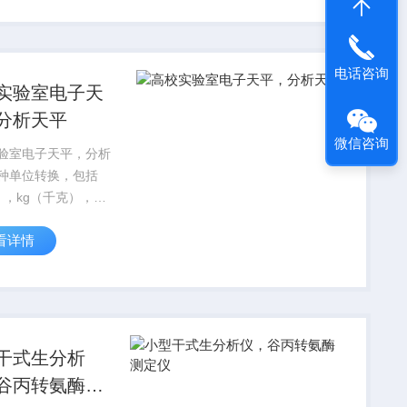
数据记录仪、通讯设
位机软件组成 ；用
记录...
电话咨询
实验室电子天
分析天平
微信咨询
验室电子天平，分析
种单位转换，包括
），kg（千克），
克拉），oz（盎司），
看详情
磅）全量程去皮基本称
回零
干式生分析
谷丙转氨酶测