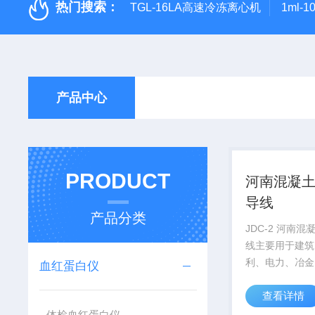
热门搜索：
TGL-16LA高速冷冻离心机
1ml-
产品中心
PRODUCT
河南混凝
导线
产品分类
JDC-2 河南
线主要用于建筑
利、电力、冶金
血红蛋白仪
口、道桥、市政
查看详情
工程。
体检血红蛋白仪