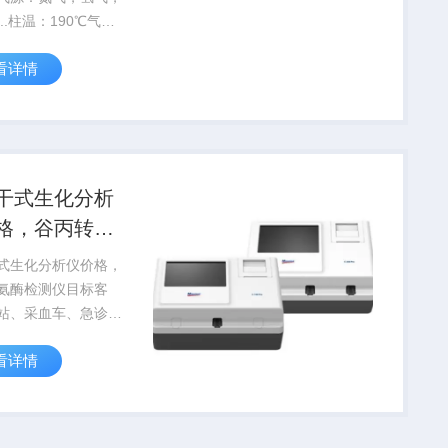
..柱温：190℃气
0℃检测：250℃载
看详情
1MPa进样量：0.2uL
干式生化分析
格，谷丙转氨
测仪
式生化分析仪价格，
氨酶检测仪目标客
站、采血车、急诊、
检、妇幼保健院等，
看详情