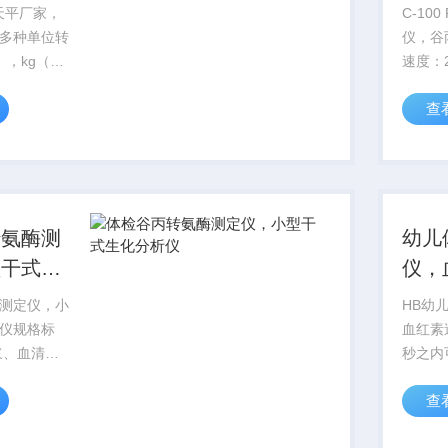
定仪
子天平厂家，
C-10
多种单位转
仪，谷
），kg（千
速度：
），oz（盎
量：30
查
细管（
管（静
转氨酶测
幼儿
型干式生
仪，
测定仪，小
HB幼
仪规格标
血红素
浆、血清测
秒之内
法、速率法
红蛋白
查
00U/L测试
胞压积
检测标本采集