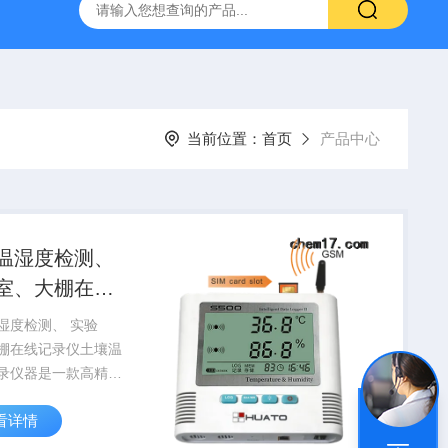
）
GC-2060F智能血液中酒精色谱仪，血液酒精检测仪
J
当前位置：
首页
产品中心
温湿度检测、
室、大棚在线
仪
湿度检测、 实验
棚在线记录仪土壤温
录仪器是一款高精
灵敏的测量土壤温湿
看详情
记录仪器；主要由土
传感器、土壤温度传