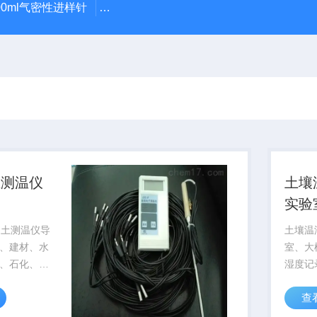
100ml气密性进样针
GWSY-1S高温恒温沙浴锅（300℃/600℃
土测温仪
土壤
实验
记录
混凝土测温仪导
土壤温
、建材、水
室、大
、石化、港
湿度记
等基本建设
度、高
查
湿度的
壤湿度