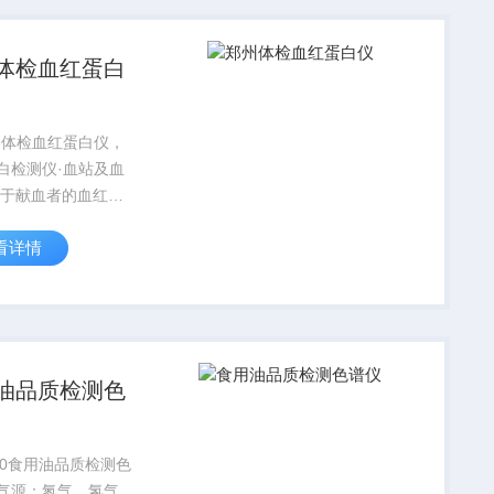
体检血红蛋白
州体检血红蛋白仪，
白检测仪·血站及血
用于献血者的血红蛋
，比传统的硫酸铜法
看详情
更·妇女儿童医院：
白的测定是判断贫血
重要指标，是0－5岁
...
油品质检测色
020食用油品质检测色
气源：氮气，氢气，