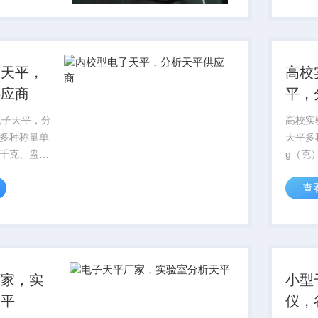
感器、
备和上
来测量和
子天平，
高校
供应商
平，
电子天平，分
高校实
多种称量单
天平多
千克、盎
g（克
及可自定义
ct（
查
优化设置－
lb（
场的环境特
量自动
行高、中、
，从而使称
厂家，实
小型
天平
仪，