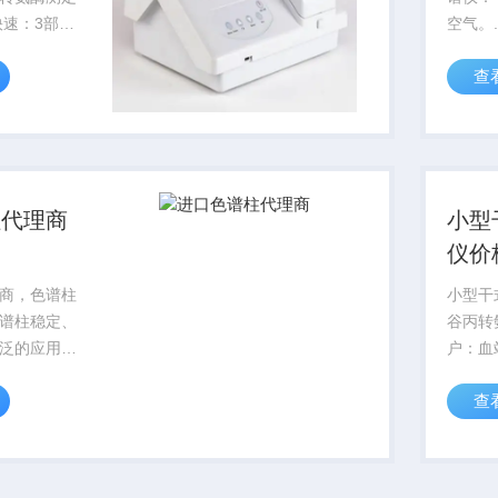
空气。.
出结果 。
化：26
查
浆，血清都
气：0.
柱代理商
小型
仪价
酶检
商，色谱柱
小型干
谱柱稳定、
谷丙转
泛的应用。
户：血
代硅原子上
儿童体
查
现出聚硅氧
的极性。
控制聚合物合
柱表面处理