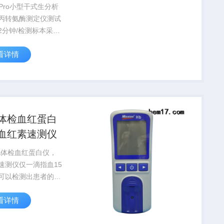
0 Pro小型干式生分析
丙转氨酶测定仪测试
2分钟/检测标本采集
ul样本容器：30ul毛
看详情
指尖血）；肝素采血
脉血）
体检血红蛋白
血红素速测仪
儿体检血红蛋白仪，
速测仪仅一滴指血15
可以检测出患者的血
（Hb）水平和红细
看详情
值（HCT）。