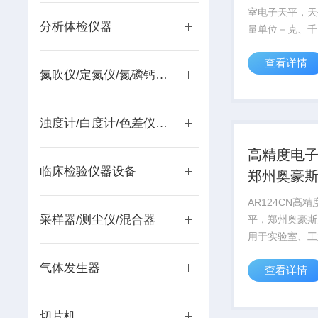
室电子天平，天
分析体检仪器
量单位－克、千
（SE202FZH、
查看详情
SE402FZH、S
氮吹仪/定氮仪/氮磷钙测定仪
SE601FZH
位）内置下秤钩
进行密度测定和其
浊度计/白度计/色差仪/风速计/色度仪
高精度电
临床检验仪器设备
郑州奥豪
AR124CN高
采样器/测尘仪/混合器
平，郑州奥豪斯
用于实验室、工
业等领域，它不
气体发生器
查看详情
大气的外型，而
富的应用模式和
具DDE，是一
切片机