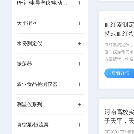
量：30ul
PH计/电导率仪/电动滴定仪
天平衡器
血红素测
持式血红
水份测定仪
血红素测定仪，
蛋白仪操作简单
方便携带，快速
振荡器
果，缩短了总就
查看详情
诊周期
农业食品检测仪器
测温仪系列
河南高校
子天平，
真空泵/恒流泵
商
SE6001FZH