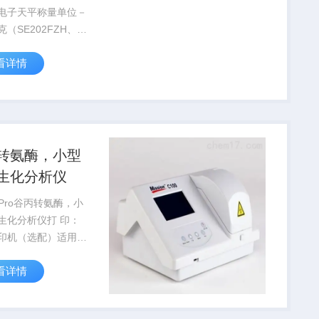
电子天平称量单位－
（SE202FZH、
2FZH、SE602FZH、
看详情
1FZH不提供千克单
置下秤钩－满足用户
度测定和其他特殊称
.
转氨酶，小型
生化分析仪
0 Pro谷丙转氨酶，小
生化分析仪打 印：
印机（选配）适用环
：0-37℃；湿度：
看详情
0%数据存储：1000个