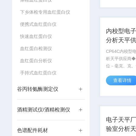
下乡体检专用血红蛋白仪
便携式血红蛋白仪
内校型电
快速血红蛋白仪
分析天平
血红蛋白检测仪
CP64C内校型
析天平供应商◆
血红蛋白分析仪
位－毫克、克、
手持式血红蛋白仪
司、磅、克拉等
查看详情
单位◆环境滤波
根据用户工作现
谷丙转氨酶测定仪
点，可对天平进
低滤波优化设置
酒精测试仪/酒精检测仪
量结果...
电子天平
验室分析
色谱配件耗材