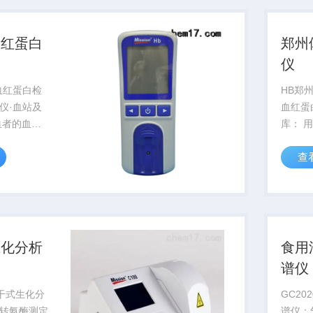
称量产品。
血红蛋白
郑州
仪
血红蛋白检
HB郑
仪·血站及
血红蛋
血者的血红
库： 
统的硫酸铜
白测定
查
女儿童医
测血比
的测定是判
血红蛋
要指标，是
的一项
婴幼儿定
生化分析
食用
谱仪
小型干式生化分
GC2
转氨酶测定
谱仪：