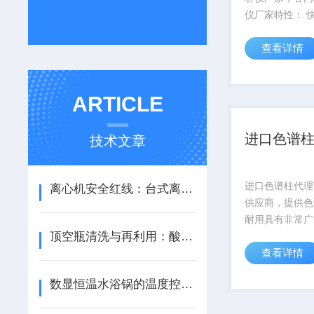
仪厂家特性： 快速：3部完
成检测，约2分钟
查看详情
方便：全血，血
可检测 小巧：便于采血车
携带 。 大...
ARTICLE
进口色谱
技术文章
进口色谱柱代理
离心机安全红线：台式离心机配平误差的危害与标准操作流程
供应商，提供色
耐用具有非常广
顶空瓶清洗与再利用：酸洗、高温烘烤对空白值的影响评估
不同的官能团替
查看详情
的甲基，从而表
烷固定相色谱柱
数显恒温水浴锅的温度控制机制与设备维护要点
Abel非常注重
成的工艺、毛细